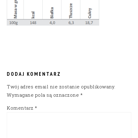
READER
INTERACTIONS
DODAJ KOMENTARZ
Twój adres email nie zostanie opublikowany.
Wymagane pola są oznaczone
*
Komentarz
*