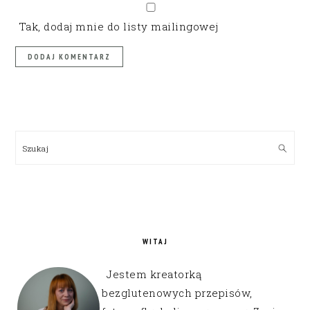
Tak, dodaj mnie do listy mailingowej
PRIMARY
SIDEBAR
Szukaj
WITAJ
Jestem kreatorką
bezglutenowych przepisów,