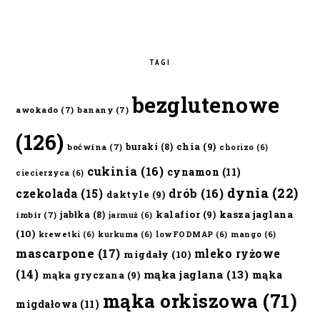
TAGI
bezglutenowe
awokado
(7)
banany
(7)
(126)
chia
(9)
buraki
(8)
boćwina
(7)
chorizo
(6)
cukinia
(16)
cynamon
(11)
ciecierzyca
(6)
dynia
(22)
czekolada
(15)
drób
(16)
daktyle
(9)
kalafior
(9)
kasza jaglana
jabłka
(8)
imbir
(7)
jarmuż
(6)
(10)
krewetki
(6)
kurkuma
(6)
lowFODMAP
(6)
mango
(6)
mascarpone
(17)
mleko ryżowe
migdały
(10)
(14)
mąka jaglana
(13)
mąka
mąka gryczana
(9)
mąka orkiszowa
(71)
migdałowa
(11)