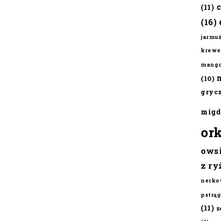
(11)
(16)
jarmu
krewe
mang
(10)
gryc
migd
or
ows
z ry
nerko
pstrąg
(11)
s