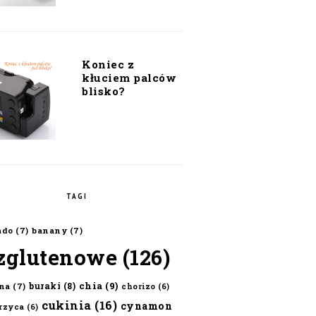
Koniec z
kłuciem palców
blisko?
TAGI
ado
(7)
banany
(7)
zglutenowe
(126)
chia
(9)
buraki
(8)
na
(7)
chorizo
(6)
cukinia
(16)
cynamon
erzyca
(6)