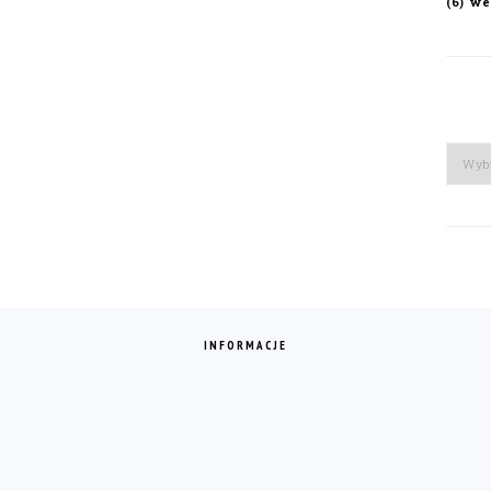
we
(6)
Arch
INFORMACJE