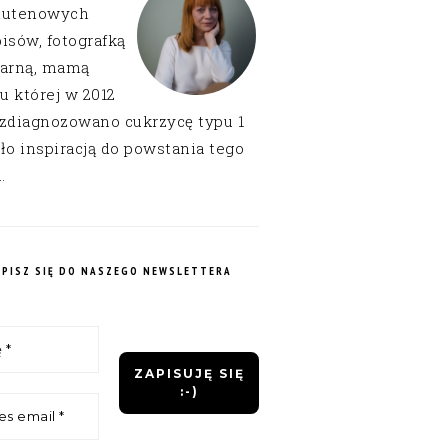
lutenowych
isów, fotografką
narną, mamą
 u której w 2012
 zdiagnozowano cukrzycę typu 1
ło inspiracją do powstania tego
.
APISZ SIĘ DO NASZEGO NEWSLETTERA