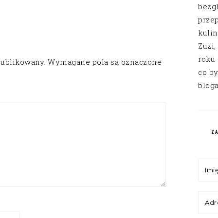
bezg
przep
kuli
Zuzi,
roku
publikowany.
Wymagane pola są oznaczone
co by
bloga
Z