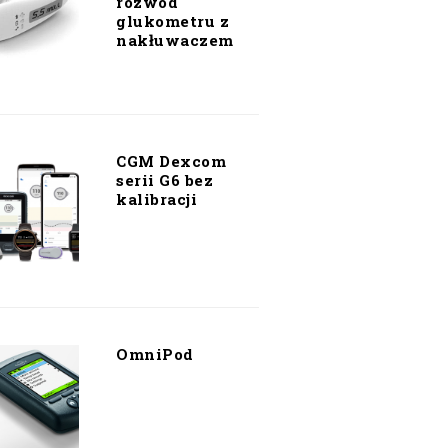
rozwód
glukometru z
nakłuwaczem
CGM Dexcom
serii G6 bez
kalibracji
OmniPod