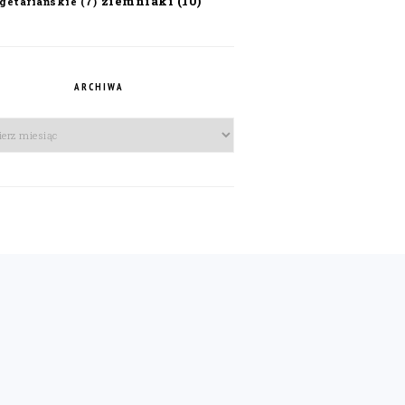
ziemniaki
(10)
getariańskie
(7)
ARCHIWA
iwa