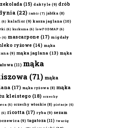
czekolada
(15)
drób
daktyle
(9)
dynia
(22)
jabłka
(8)
imbir
(7)
kalafior
(9)
kasza jaglana
(10)
ż
(6)
tki
(6)
kurkuma
(6)
lowFODMAP
(6)
mascarpone
(17)
migdały
o
(6)
mleko ryżowe
(14)
mąka
mąka jaglana
(13)
mąka
zana
(9)
mąka
ałowa
(11)
kiszowa
(71)
mąka
iana
(17)
mąka
mąka ryżowa
(8)
żu kleistego
(18)
orzechy
orzechy włoskie
(8)
wca
(6)
pistacje
(6)
ricotta
(17)
sezam
ryba
(9)
(6)
tagatoza
(11)
oczewica
(9)
twaróg