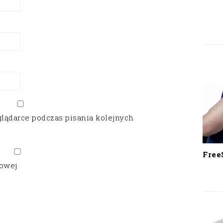
glądarce podczas pisania kolejnych
Free
gowej