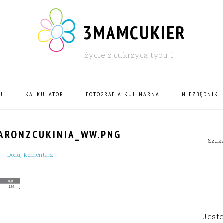
3MAMCUKIER
życie z cukrzycą typu 1
U
KALKULATOR
FOTOGRAFIA KULINARNA
NIEZBĘDNIK
PRI
ARONZCUKINIA_WW.PNG
Szu
SID
Dodaj komentarz
Jest