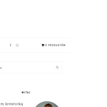
NAV
0 PRODUKTÓW
SOCIAL
MENU
MARY
kaj
EBAR
WITAJ
em kreatorką