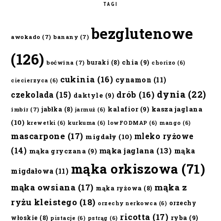
TAGI
bezglutenowe
awokado
(7)
banany
(7)
(126)
chia
(9)
buraki
(8)
boćwina
(7)
chorizo
(6)
cukinia
(16)
cynamon
(11)
ciecierzyca
(6)
dynia
(22)
czekolada
(15)
drób
(16)
daktyle
(9)
kalafior
(9)
kasza jaglana
jabłka
(8)
imbir
(7)
jarmuż
(6)
(10)
krewetki
(6)
kurkuma
(6)
lowFODMAP
(6)
mango
(6)
mascarpone
(17)
mleko ryżowe
migdały
(10)
(14)
mąka jaglana
(13)
mąka
mąka gryczana
(9)
mąka orkiszowa
(71)
migdałowa
(11)
mąka owsiana
(17)
mąka z
mąka ryżowa
(8)
ryżu kleistego
(18)
orzechy
orzechy nerkowca
(6)
ricotta
(17)
ryba
(9)
włoskie
(8)
pistacje
(6)
pstrąg
(6)