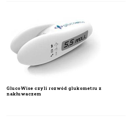
GlucoWise czyli rozwód glukometru z
nakłuwaczem