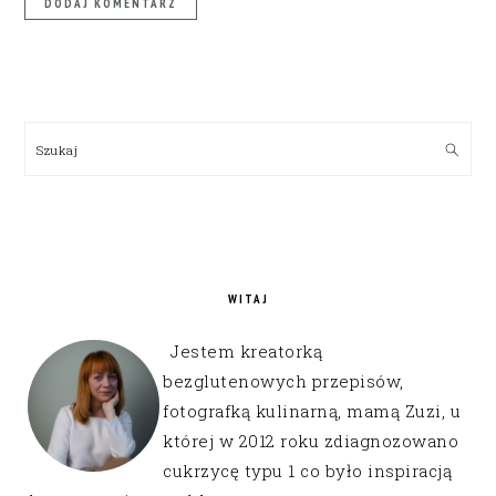
PRIMARY
SIDEBAR
Szukaj
WITAJ
Jestem kreatorką
bezglutenowych przepisów,
fotografką kulinarną, mamą Zuzi, u
której w 2012 roku zdiagnozowano
cukrzycę typu 1 co było inspiracją