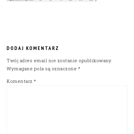
READER
INTERACTIONS
DODAJ KOMENTARZ
Twój adres email nie zostanie opublikowany.
Wymagane pola są oznaczone
*
Komentarz
*