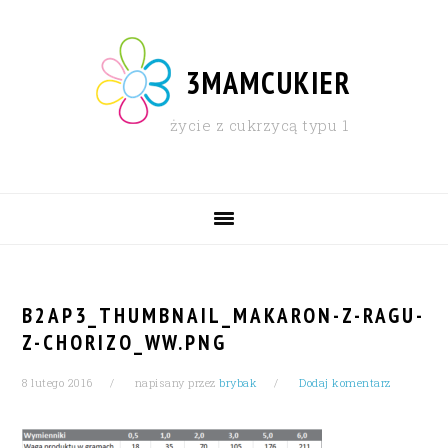
Skip
Skip
Skip
Skip
to
to
to
to
primary
content
primary
footer
3MAMCUKIER
navigation
sidebar
życie z cukrzycą typu 1
MAIN
NAVIGATION
B2AP3_THUMBNAIL_MAKARON-Z-RAGU-
Z-CHORIZO_WW.PNG
8 lutego 2016
napisany przez
brybak
Dodaj komentarz