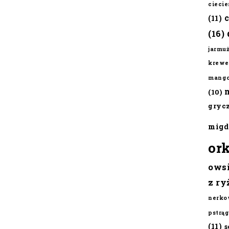
cieci
(11)
(16)
jarmu
krewe
mang
(10)
gryc
migd
or
ows
z ry
nerko
pstrąg
(11)
s