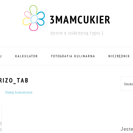
3MAMCUKIER
życie z cukrzycą typu 1
U
KALKULATOR
FOTOGRAFIA KULINARNA
NIEZBĘDNIK
PRI
RIZO_TAB
Szu
SID
Dodaj komentarz
Jest