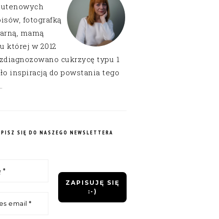
lutenowych
isów, fotografką
narną, mamą
 u której w 2012
 zdiagnozowano cukrzycę typu 1
ło inspiracją do powstania tego
.
APISZ SIĘ DO NASZEGO NEWSLETTERA