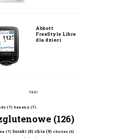
Abbott
FreeStyle Libre
dla dzieci
TAGI
ado
(7)
banany
(7)
zglutenowe
(126)
chia
(9)
buraki
(8)
na
(7)
chorizo
(6)