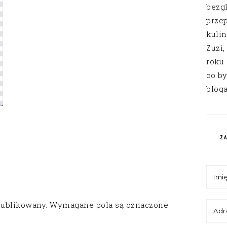
bezg
przep
kuli
Zuzi,
roku
co by
bloga
Z
publikowany.
Wymagane pola są oznaczone