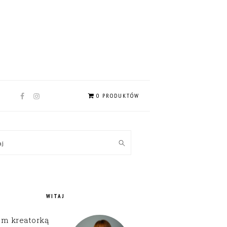
NAV
0 PRODUKTÓW
SOCIAL
MENU
MARY
kaj
EBAR
WITAJ
em kreatorką