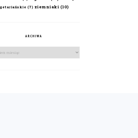
ziemniaki
(10)
getariańskie
(7)
ARCHIWA
iwa