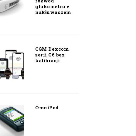
rozwód
glukometru z
nakłuwaczem
CGM Dexcom
serii G6 bez
kalibracji
OmniPod