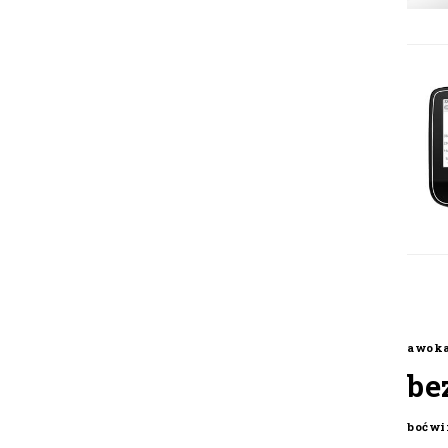
awok
be
boćwi