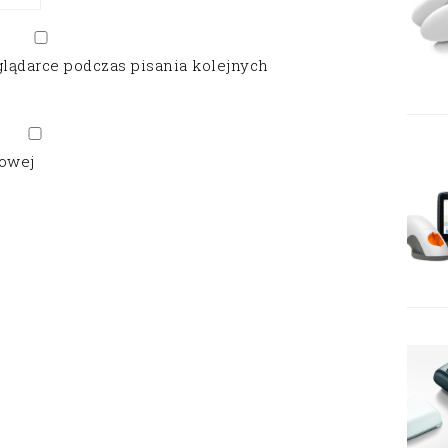
glądarce podczas pisania kolejnych
gowej