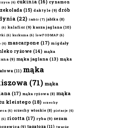
cukinia
(16)
cynamon
erzyca
(6)
czekolada
(15)
drób
daktyle
(9)
dynia
(22)
jabłka
(8)
imbir
(7)
kalafior
(9)
kasza jaglana
(10)
ż
(6)
tki
(6)
kurkuma
(6)
lowFODMAP
(6)
mascarpone
(17)
migdały
o
(6)
mleko ryżowe
(14)
mąka
mąka jaglana
(13)
mąka
zana
(9)
mąka
ałowa
(11)
kiszowa
(71)
mąka
iana
(17)
mąka
mąka ryżowa
(8)
żu kleistego
(18)
orzechy
orzechy włoskie
(8)
wca
(6)
pistacje
(6)
ricotta
(17)
sezam
ryba
(9)
(6)
tagatoza
(11)
oczewica
(9)
twaróg