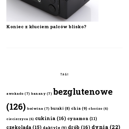
Koniec z kłuciem palców blisko?
TAGI
bezglutenowe
awokado
(7)
banany
(7)
(126)
chia
(9)
buraki
(8)
boćwina
(7)
chorizo
(6)
cukinia
(16)
cynamon
(11)
ciecierzyca
(6)
dynia
(22)
czekolada
(15)
drób
(16)
daktyle
(9)