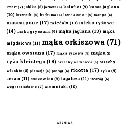
kalafior
(9)
kasza jaglana
jabłka
(8)
imbir
(7)
jarmuż
(6)
(10)
krewetki
(6)
kurkuma
(6)
lowFODMAP
(6)
mango
(6)
mascarpone
(17)
mleko ryżowe
migdały
(10)
(14)
mąka jaglana
(13)
mąka
mąka gryczana
(9)
mąka orkiszowa
(71)
migdałowa
(11)
mąka owsiana
(17)
mąka z
mąka ryżowa
(8)
ryżu kleistego
(18)
orzechy
orzechy nerkowca
(6)
ricotta
(17)
ryba
(9)
włoskie
(8)
pistacje
(6)
pstrąg
(6)
sezam
(11)
tagatoza
(11)
soczewica
(9)
twaróg
(6)
ziemniaki
(10)
wegetariańskie
(7)
ARCHIWA