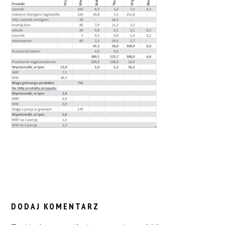
READER
INTERACTIONS
DODAJ KOMENTARZ