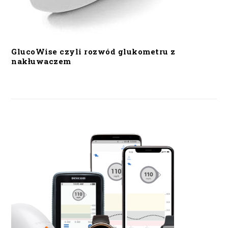
GlucoWise czyli rozwód glukometru z
nakłuwaczem