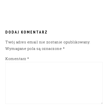
READER
INTERACTIONS
DODAJ KOMENTARZ
Twój adres email nie zostanie opublikowany.
Wymagane pola są oznaczone
*
Komentarz
*