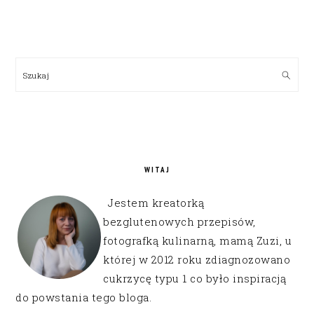
PRIMARY
SIDEBAR
Szukaj
WITAJ
Jestem kreatorką
bezglutenowych przepisów,
fotografką kulinarną, mamą Zuzi, u
której w 2012 roku zdiagnozowano
cukrzycę typu 1 co było inspiracją
do powstania tego bloga.