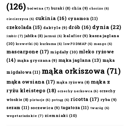
(126)
chia
(9)
buraki
(8)
boćwina
(7)
chorizo
(6)
cukinia
(16)
cynamon
(11)
ciecierzyca
(6)
dynia
(22)
czekolada
(15)
drób
(16)
daktyle
(9)
kalafior
(9)
kasza jaglana
jabłka
(8)
imbir
(7)
jarmuż
(6)
(10)
krewetki
(6)
kurkuma
(6)
lowFODMAP
(6)
mango
(6)
mascarpone
(17)
mleko ryżowe
migdały
(10)
(14)
mąka jaglana
(13)
mąka
mąka gryczana
(9)
mąka orkiszowa
(71)
migdałowa
(11)
mąka owsiana
(17)
mąka z
mąka ryżowa
(8)
ryżu kleistego
(18)
orzechy
orzechy nerkowca
(6)
ricotta
(17)
ryba
(9)
włoskie
(8)
pistacje
(6)
pstrąg
(6)
sezam
(11)
tagatoza
(11)
soczewica
(9)
twaróg
(6)
ziemniaki
(10)
wegetariańskie
(7)