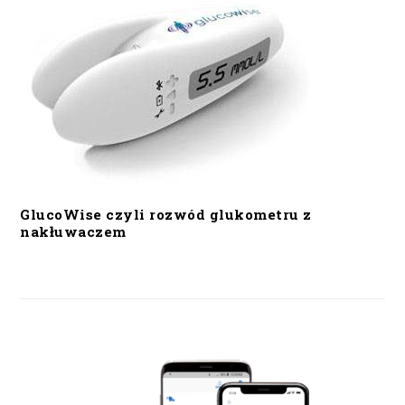
GlucoWise czyli rozwód glukometru z
nakłuwaczem