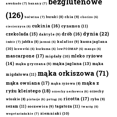
bezglutenowe
awokado
(7)
banany
(7)
(126)
chia
(9)
buraki
(8)
boćwina
(7)
chorizo
(6)
cukinia
(16)
cynamon
(11)
ciecierzyca
(6)
dynia
(22)
czekolada
(15)
drób
(16)
daktyle
(9)
kalafior
(9)
kasza jaglana
jabłka
(8)
imbir
(7)
jarmuż
(6)
(10)
krewetki
(6)
kurkuma
(6)
lowFODMAP
(6)
mango
(6)
mascarpone
(17)
mleko ryżowe
migdały
(10)
(14)
mąka jaglana
(13)
mąka
mąka gryczana
(9)
mąka orkiszowa
(71)
migdałowa
(11)
mąka owsiana
(17)
mąka z
mąka ryżowa
(8)
ryżu kleistego
(18)
orzechy
orzechy nerkowca
(6)
ricotta
(17)
ryba
(9)
włoskie
(8)
pistacje
(6)
pstrąg
(6)
sezam
(11)
tagatoza
(11)
soczewica
(9)
twaróg
(6)
ziemniaki
(10)
wegetariańskie
(7)