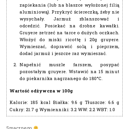
zapiekania (lub na blaszce wyłożonej filią
aluminiową). Przykryć ściereczką, żeby nie
wysychały. Jarmuż zblanszować i
odcedzić. Posiekać na drobne kawałki.
Gruyere zetrzeć na tarce o dużych oczkach.
Włożyć do miski ricottę i 20g gruyere.
Wymieszać, doprawić solą i pieprzem,
dodać jarmuż i jeszcze raz wymieszać.
Napełnić muszle farszem, posypać
pozostałym gruyere. Wstawić na 15 minut
do piekarnika nagrzanego do 180°C.
Wartość odżywcza w 100g
Kalorie:
185 kcal
Białka:
9.6 g
Tłuszcze:
6.6 g
Cukry:
21.7 g
Wymienniki:
3.2
WW:
2.2
WBT:
1.0
Smacznego