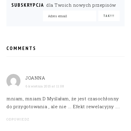
SUBSKRYPCJA
dla Twoich nowych przepisów
READER
INTERACTIONS
COMMENTS
JOANNA
6 kwietnia 2015 at 11:08
mniam, mniam:D Myślałam, że jest czasochłonny
do przygotowania , ale nie …. Efekt rewelacyjny …..
ODPOWIEDZ