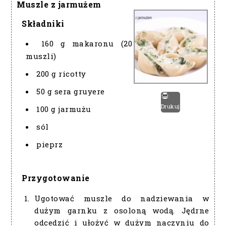
Muszle z jarmużem
Składniki
160 g makaronu (20
muszli)
200 g ricotty
50 g sera gruyere
Drukuj
100 g jarmużu
sól
pieprz
Przygotowanie
Ugotować muszle do nadziewania w
dużym garnku z osoloną wodą. Jędrne
odcedzić i ułożyć w dużym naczyniu do