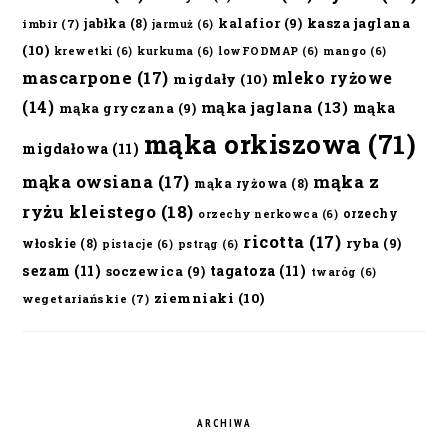
kalafior
(9)
kasza jaglana
jabłka
(8)
imbir
(7)
jarmuż
(6)
(10)
krewetki
(6)
kurkuma
(6)
lowFODMAP
(6)
mango
(6)
mascarpone
(17)
mleko ryżowe
migdały
(10)
(14)
mąka jaglana
(13)
mąka
mąka gryczana
(9)
mąka orkiszowa
(71)
migdałowa
(11)
mąka owsiana
(17)
mąka z
mąka ryżowa
(8)
ryżu kleistego
(18)
orzechy
orzechy nerkowca
(6)
ricotta
(17)
ryba
(9)
włoskie
(8)
pistacje
(6)
pstrąg
(6)
sezam
(11)
tagatoza
(11)
soczewica
(9)
twaróg
(6)
ziemniaki
(10)
wegetariańskie
(7)
ARCHIWA