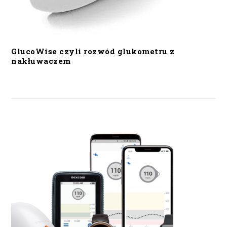
GlucoWise czyli rozwód glukometru z
nakłuwaczem