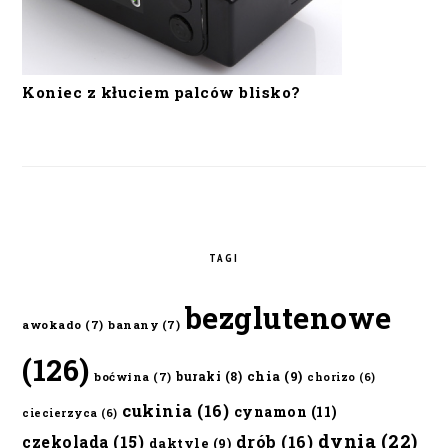
Koniec z kłuciem palców blisko?
TAGI
bezglutenowe
awokado
(7)
banany
(7)
(126)
chia
(9)
buraki
(8)
boćwina
(7)
chorizo
(6)
cukinia
(16)
cynamon
(11)
ciecierzyca
(6)
dynia
(22)
czekolada
(15)
drób
(16)
daktyle
(9)