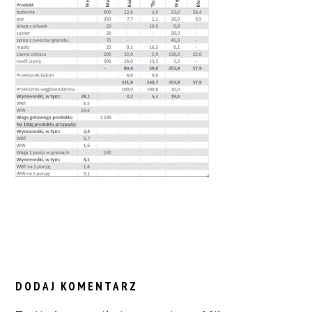
READER
INTERACTIONS
DODAJ KOMENTARZ