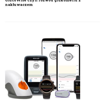
GlucoWise czyli rozwód glukometru z
nakłuwaczem