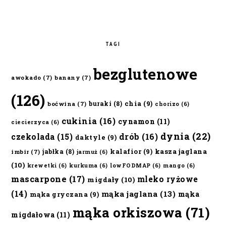
TAGI
bezglutenowe
awokado
(7)
banany
(7)
(126)
chia
(9)
buraki
(8)
boćwina
(7)
chorizo
(6)
cukinia
(16)
cynamon
(11)
ciecierzyca
(6)
dynia
(22)
czekolada
(15)
drób
(16)
daktyle
(9)
kalafior
(9)
kasza jaglana
jabłka
(8)
imbir
(7)
jarmuż
(6)
(10)
krewetki
(6)
kurkuma
(6)
lowFODMAP
(6)
mango
(6)
mascarpone
(17)
mleko ryżowe
migdały
(10)
(14)
mąka jaglana
(13)
mąka
mąka gryczana
(9)
mąka orkiszowa
(71)
migdałowa
(11)