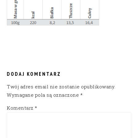
READER
INTERACTIONS
DODAJ KOMENTARZ
Twój adres email nie zostanie opublikowany.
Wymagane pola są oznaczone
*
Komentarz
*