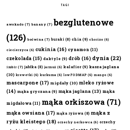
TAGI
bezglutenowe
awokado
(7)
banany
(7)
(126)
chia
(9)
buraki
(8)
boćwina
(7)
chorizo
(6)
cukinia
(16)
cynamon
(11)
ciecierzyca
(6)
dynia
(22)
czekolada
(15)
drób
(16)
daktyle
(9)
kalafior
(9)
kasza jaglana
jabłka
(8)
imbir
(7)
jarmuż
(6)
(10)
krewetki
(6)
kurkuma
(6)
lowFODMAP
(6)
mango
(6)
mascarpone
(17)
mleko ryżowe
migdały
(10)
(14)
mąka jaglana
(13)
mąka
mąka gryczana
(9)
mąka orkiszowa
(71)
migdałowa
(11)
mąka owsiana
(17)
mąka z
mąka ryżowa
(8)
ryżu kleistego
(18)
orzechy
orzechy nerkowca
(6)