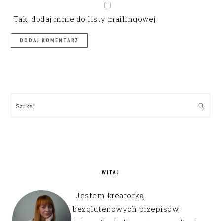
Tak, dodaj mnie do listy mailingowej
PRIMARY
SIDEBAR
Szukaj
WITAJ
Jestem kreatorką
bezglutenowych przepisów,