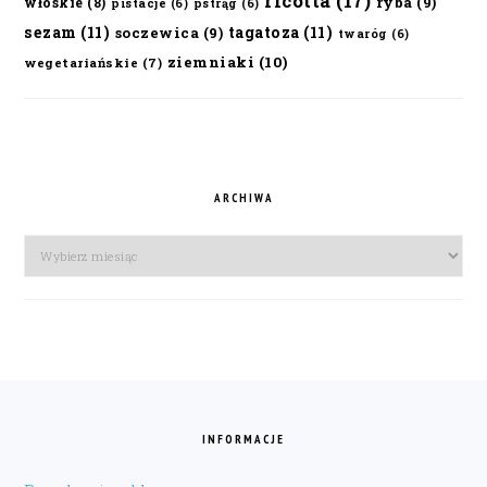
ricotta
(17)
ryba
(9)
włoskie
(8)
pistacje
(6)
pstrąg
(6)
sezam
(11)
tagatoza
(11)
soczewica
(9)
twaróg
(6)
ziemniaki
(10)
wegetariańskie
(7)
ARCHIWA
Archiwa
FOOTER
INFORMACJE