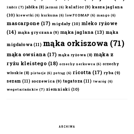
kalafior
(9)
kasza jaglana
jabłka
(8)
imbir
(7)
jarmuż
(6)
(10)
krewetki
(6)
kurkuma
(6)
lowFODMAP
(6)
mango
(6)
mascarpone
(17)
mleko ryżowe
migdały
(10)
(14)
mąka jaglana
(13)
mąka
mąka gryczana
(9)
mąka orkiszowa
(71)
migdałowa
(11)
mąka owsiana
(17)
mąka z
mąka ryżowa
(8)
ryżu kleistego
(18)
orzechy
orzechy nerkowca
(6)
ricotta
(17)
ryba
(9)
włoskie
(8)
pistacje
(6)
pstrąg
(6)
sezam
(11)
tagatoza
(11)
soczewica
(9)
twaróg
(6)
ziemniaki
(10)
wegetariańskie
(7)
ARCHIWA