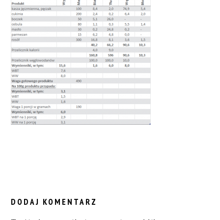
READER
INTERACTIONS
DODAJ KOMENTARZ