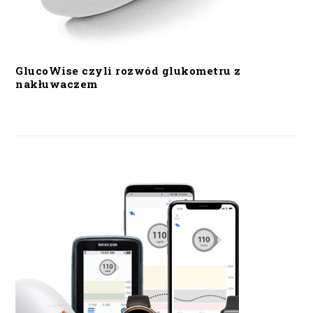
GlucoWise czyli rozwód glukometru z
nakłuwaczem