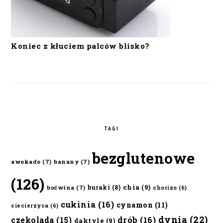
Koniec z kłuciem palców blisko?
TAGI
bezglutenowe
awokado
(7)
banany
(7)
(126)
chia
(9)
buraki
(8)
boćwina
(7)
chorizo
(6)
cukinia
(16)
cynamon
(11)
ciecierzyca
(6)
dynia
(22)
czekolada
(15)
drób
(16)
daktyle
(9)