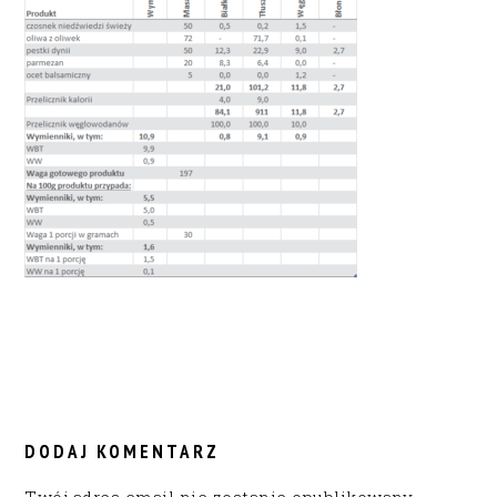
READER
INTERACTIONS
DODAJ KOMENTARZ