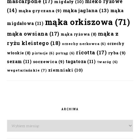
mascarpone
(17)
mleko ryżowe
migdały
(10)
(14)
mąka jaglana
(13)
mąka
mąka gryczana
(9)
mąka orkiszowa
(71)
migdałowa
(11)
mąka owsiana
(17)
mąka z
mąka ryżowa
(8)
ryżu kleistego
(18)
orzechy
orzechy nerkowca
(6)
ricotta
(17)
ryba
(9)
włoskie
(8)
pistacje
(6)
pstrąg
(6)
sezam
(11)
tagatoza
(11)
soczewica
(9)
twaróg
(6)
ziemniaki
(10)
wegetariańskie
(7)
ARCHIWA
Archiwa