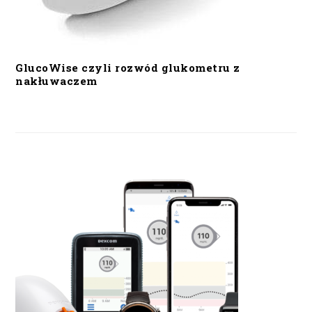
GlucoWise czyli rozwód glukometru z
nakłuwaczem