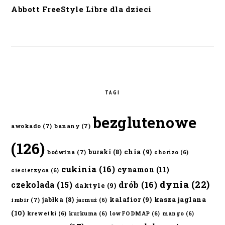
Abbott FreeStyle Libre dla dzieci
TAGI
bezglutenowe
awokado
(7)
banany
(7)
(126)
chia
(9)
buraki
(8)
boćwina
(7)
chorizo
(6)
cukinia
(16)
cynamon
(11)
ciecierzyca
(6)
dynia
(22)
czekolada
(15)
drób
(16)
daktyle
(9)
kalafior
(9)
kasza jaglana
jabłka
(8)
imbir
(7)
jarmuż
(6)
(10)
krewetki
(6)
kurkuma
(6)
lowFODMAP
(6)
mango
(6)