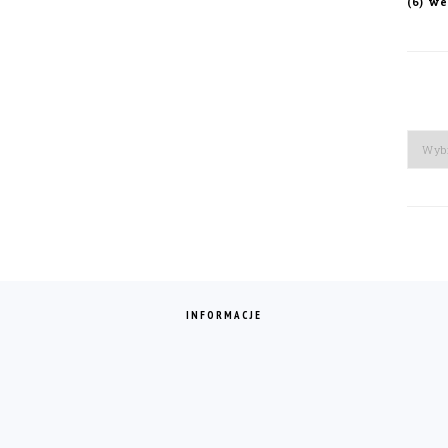
we
(6)
Arch
INFORMACJE