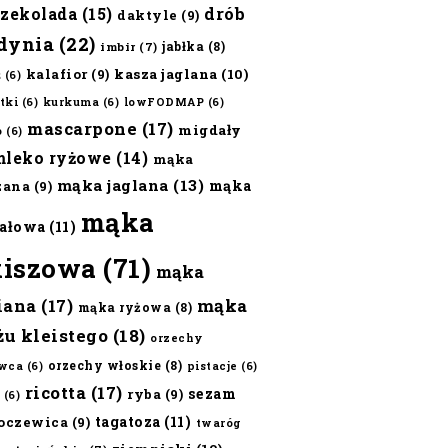
czekolada
(15)
drób
daktyle
(9)
dynia
(22)
jabłka
(8)
imbir
(7)
kalafior
(9)
kasza jaglana
(10)
ż
(6)
tki
(6)
kurkuma
(6)
lowFODMAP
(6)
mascarpone
(17)
migdały
o
(6)
mleko ryżowe
(14)
mąka
mąka jaglana
(13)
mąka
zana
(9)
mąka
ałowa
(11)
kiszowa
(71)
mąka
iana
(17)
mąka
mąka ryżowa
(8)
żu kleistego
(18)
orzechy
orzechy włoskie
(8)
wca
(6)
pistacje
(6)
ricotta
(17)
sezam
ryba
(9)
(6)
tagatoza
(11)
oczewica
(9)
twaróg