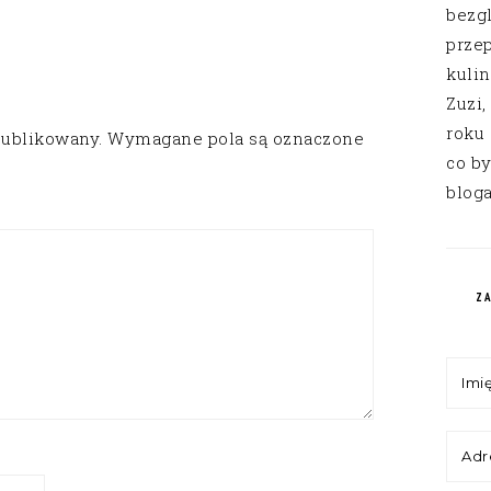
bezg
przep
kuli
Zuzi,
roku
publikowany.
Wymagane pola są oznaczone
co by
bloga
Z