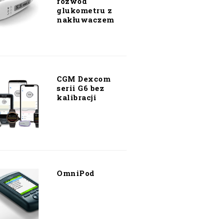
rozwód
glukometru z
nakłuwaczem
CGM Dexcom
serii G6 bez
kalibracji
OmniPod