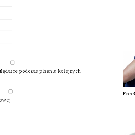
glądarce podczas pisania kolejnych
Free
gowej