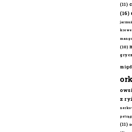
(11)
(16)
jarmu
krewe
mang
(10)
gryc
migd
or
ows
z ry
nerko
pstrąg
(11)
s