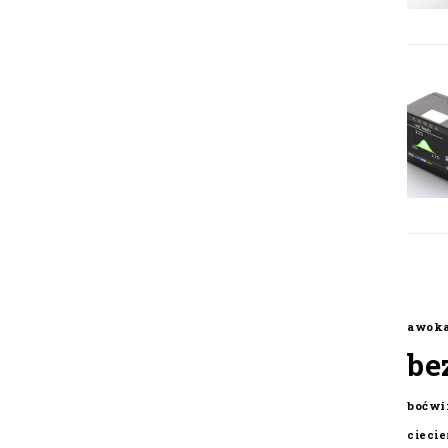
awok
be
boćwi
cieci