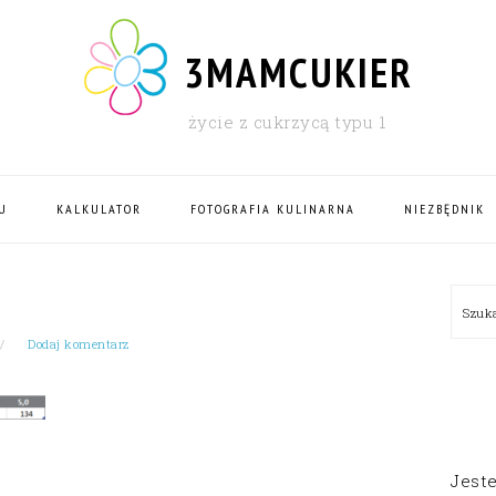
3MAMCUKIER
życie z cukrzycą typu 1
U
KALKULATOR
FOTOGRAFIA KULINARNA
NIEZBĘDNIK
PRI
Szu
SID
Dodaj komentarz
Jest