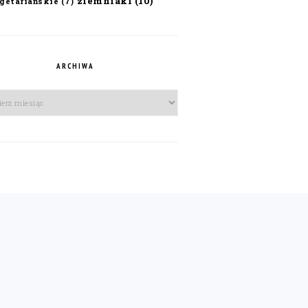
ziemniaki
(10)
getariańskie
(7)
ARCHIWA
iwa