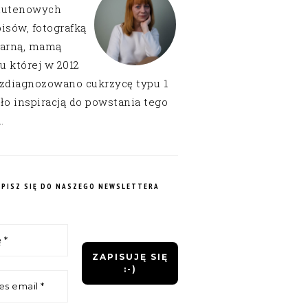
lutenowych
isów, fotografką
narną, mamą
 u której w 2012
 zdiagnozowano cukrzycę typu 1
ło inspiracją do powstania tego
.
APISZ SIĘ DO NASZEGO NEWSLETTERA