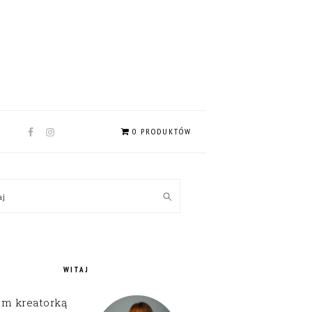
NAV
0 PRODUKTÓW
SOCIAL
MENU
MARY
kaj
EBAR
WITAJ
em kreatorką