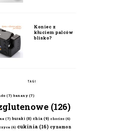
Koniec z
kłuciem palców
blisko?
TAGI
ado
(7)
banany
(7)
zglutenowe
(126)
chia
(9)
buraki
(8)
na
(7)
chorizo
(6)
cukinia
(16)
cynamon
erzyca
(6)