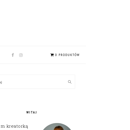
NAV
0 PRODUKTÓW
SOCIAL
MENU
MARY
kaj
EBAR
WITAJ
em kreatorką