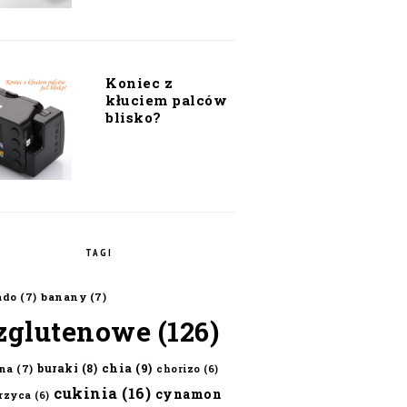
Koniec z
kłuciem palców
blisko?
TAGI
ado
(7)
banany
(7)
zglutenowe
(126)
chia
(9)
buraki
(8)
na
(7)
chorizo
(6)
cukinia
(16)
cynamon
erzyca
(6)