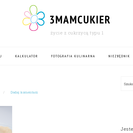
3MAMCUKIER
życie z cukrzycą typu 1
U
KALKULATOR
FOTOGRAFIA KULINARNA
NIEZBĘDNIK
PRI
Szu
SID
Dodaj komentarz
Jest