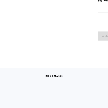
we
(6)
Arch
INFORMACJE