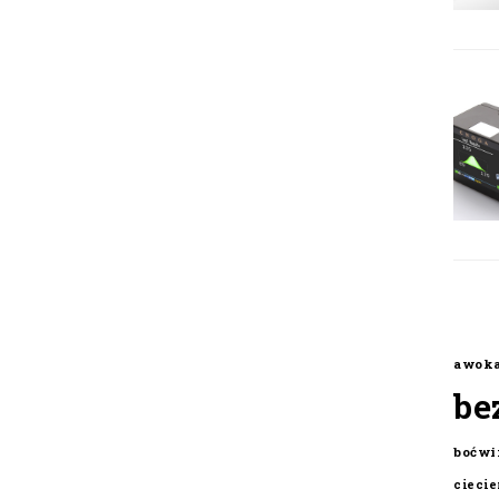
awok
be
boćwi
cieci