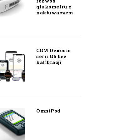
rozwód
glukometru z
nakłuwaczem
CGM Dexcom
serii G6 bez
kalibracji
OmniPod