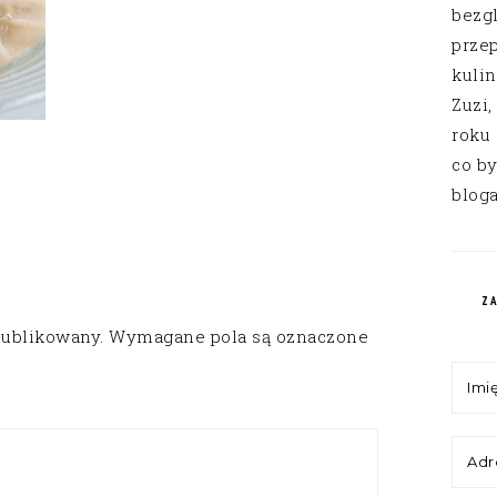
bezg
przep
kuli
Zuzi,
roku
co by
bloga
Z
publikowany.
Wymagane pola są oznaczone