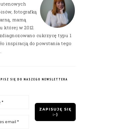
lutenowych
isów, fotografką
narną, mamą
 u której w 2012
 zdiagnozowano cukrzycę typu 1
ło inspiracją do powstania tego
.
APISZ SIĘ DO NASZEGO NEWSLETTERA