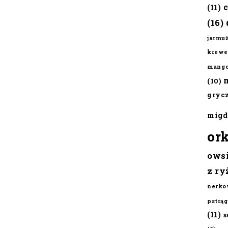
(11)
(16)
jarmu
krewe
mang
(10)
gryc
migd
or
ows
z ry
nerko
pstrąg
(11)
s