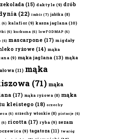
czekolada
(15)
drób
daktyle
(9)
dynia
(22)
jabłka
(8)
imbir
(7)
kalafior
(9)
kasza jaglana
(10)
ż
(6)
tki
(6)
kurkuma
(6)
lowFODMAP
(6)
mascarpone
(17)
migdały
o
(6)
mleko ryżowe
(14)
mąka
mąka jaglana
(13)
mąka
zana
(9)
mąka
ałowa
(11)
kiszowa
(71)
mąka
iana
(17)
mąka
mąka ryżowa
(8)
żu kleistego
(18)
orzechy
orzechy włoskie
(8)
wca
(6)
pistacje
(6)
ricotta
(17)
sezam
ryba
(9)
(6)
tagatoza
(11)
oczewica
(9)
twaróg