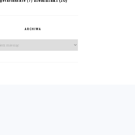
ziemniaki
(10)
getariańskie
(7)
ARCHIWA
iwa