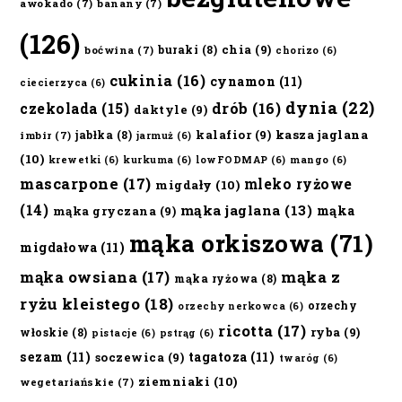
awokado
(7)
banany
(7)
(126)
chia
(9)
buraki
(8)
boćwina
(7)
chorizo
(6)
cukinia
(16)
cynamon
(11)
ciecierzyca
(6)
dynia
(22)
czekolada
(15)
drób
(16)
daktyle
(9)
kalafior
(9)
kasza jaglana
jabłka
(8)
imbir
(7)
jarmuż
(6)
(10)
krewetki
(6)
kurkuma
(6)
lowFODMAP
(6)
mango
(6)
mascarpone
(17)
mleko ryżowe
migdały
(10)
(14)
mąka jaglana
(13)
mąka
mąka gryczana
(9)
mąka orkiszowa
(71)
migdałowa
(11)
mąka owsiana
(17)
mąka z
mąka ryżowa
(8)
ryżu kleistego
(18)
orzechy
orzechy nerkowca
(6)
ricotta
(17)
ryba
(9)
włoskie
(8)
pistacje
(6)
pstrąg
(6)
sezam
(11)
tagatoza
(11)
soczewica
(9)
twaróg
(6)
ziemniaki
(10)
wegetariańskie
(7)