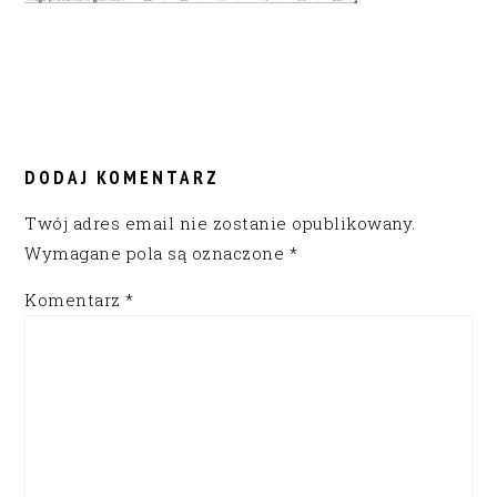
READER
INTERACTIONS
DODAJ KOMENTARZ
Twój adres email nie zostanie opublikowany.
Wymagane pola są oznaczone
*
Komentarz
*