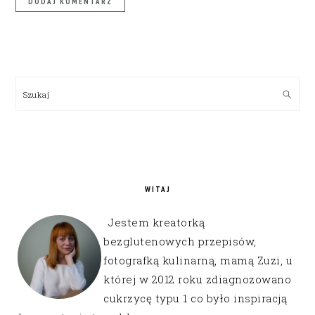
PRIMARY
SIDEBAR
Szukaj
WITAJ
Jestem kreatorką
bezglutenowych przepisów,
fotografką kulinarną, mamą Zuzi, u
której w 2012 roku zdiagnozowano
cukrzycę typu 1 co było inspiracją