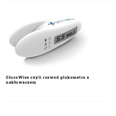
GlucoWise czyli rozwód glukometru z
nakłuwaczem