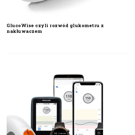
GlucoWise czyli rozwód glukometru z
nakłuwaczem