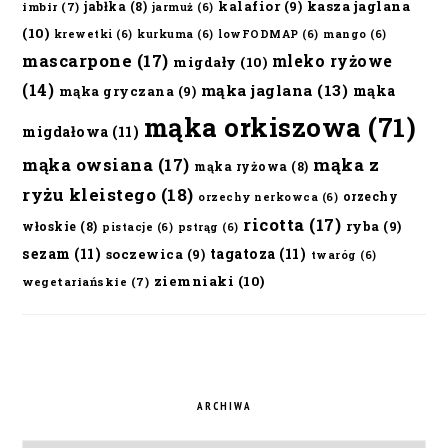
kalafior
(9)
kasza jaglana
jabłka
(8)
imbir
(7)
jarmuż
(6)
(10)
krewetki
(6)
kurkuma
(6)
lowFODMAP
(6)
mango
(6)
mascarpone
(17)
mleko ryżowe
migdały
(10)
(14)
mąka jaglana
(13)
mąka
mąka gryczana
(9)
mąka orkiszowa
(71)
migdałowa
(11)
mąka owsiana
(17)
mąka z
mąka ryżowa
(8)
ryżu kleistego
(18)
orzechy
orzechy nerkowca
(6)
ricotta
(17)
ryba
(9)
włoskie
(8)
pistacje
(6)
pstrąg
(6)
sezam
(11)
tagatoza
(11)
soczewica
(9)
twaróg
(6)
ziemniaki
(10)
wegetariańskie
(7)
ARCHIWA