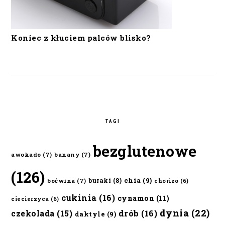
Koniec z kłuciem palców blisko?
TAGI
bezglutenowe
awokado
(7)
banany
(7)
(126)
chia
(9)
buraki
(8)
boćwina
(7)
chorizo
(6)
cukinia
(16)
cynamon
(11)
ciecierzyca
(6)
dynia
(22)
czekolada
(15)
drób
(16)
daktyle
(9)