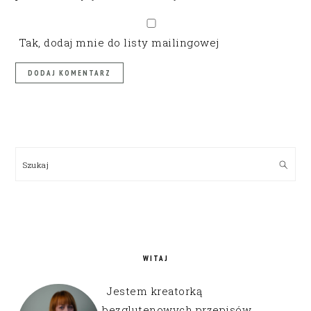
Tak, dodaj mnie do listy mailingowej
PRIMARY
SIDEBAR
Szukaj
WITAJ
Jestem kreatorką
bezglutenowych przepisów,