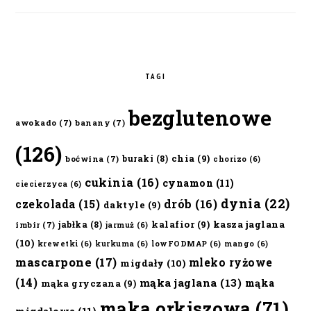
TAGI
bezglutenowe
awokado
(7)
banany
(7)
(126)
chia
(9)
buraki
(8)
boćwina
(7)
chorizo
(6)
cukinia
(16)
cynamon
(11)
ciecierzyca
(6)
dynia
(22)
czekolada
(15)
drób
(16)
daktyle
(9)
kalafior
(9)
kasza jaglana
jabłka
(8)
imbir
(7)
jarmuż
(6)
(10)
krewetki
(6)
kurkuma
(6)
lowFODMAP
(6)
mango
(6)
mascarpone
(17)
mleko ryżowe
migdały
(10)
(14)
mąka jaglana
(13)
mąka
mąka gryczana
(9)
mąka orkiszowa
(71)