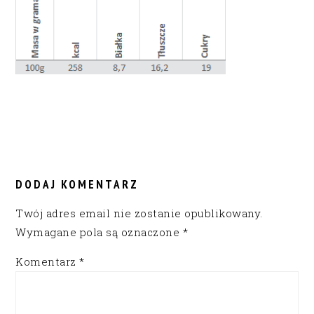
READER
INTERACTIONS
DODAJ KOMENTARZ
Twój adres email nie zostanie opublikowany.
Wymagane pola są oznaczone
*
Komentarz
*