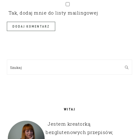
Tak, dodaj mnie do listy mailingowej
PRIMARY
SIDEBAR
Szukaj
WITAJ
Jestem kreatorką
bezglutenowych przepisów,