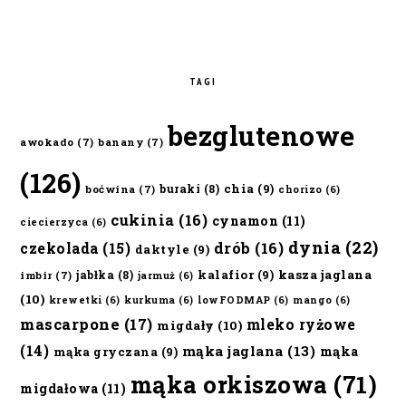
TAGI
bezglutenowe
awokado
(7)
banany
(7)
(126)
chia
(9)
buraki
(8)
boćwina
(7)
chorizo
(6)
cukinia
(16)
cynamon
(11)
ciecierzyca
(6)
dynia
(22)
czekolada
(15)
drób
(16)
daktyle
(9)
kalafior
(9)
kasza jaglana
jabłka
(8)
imbir
(7)
jarmuż
(6)
(10)
krewetki
(6)
kurkuma
(6)
lowFODMAP
(6)
mango
(6)
mascarpone
(17)
mleko ryżowe
migdały
(10)
(14)
mąka jaglana
(13)
mąka
mąka gryczana
(9)
mąka orkiszowa
(71)
migdałowa
(11)