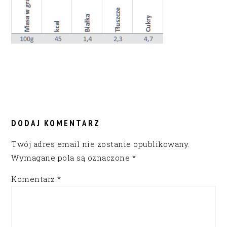
READER
INTERACTIONS
DODAJ KOMENTARZ
Twój adres email nie zostanie opublikowany.
Wymagane pola są oznaczone
*
Komentarz
*