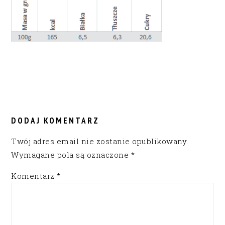
READER
INTERACTIONS
DODAJ KOMENTARZ
Twój adres email nie zostanie opublikowany.
Wymagane pola są oznaczone
*
Komentarz
*