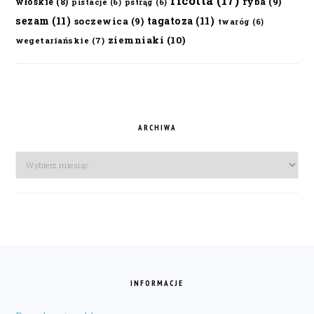
ricotta
(17)
ryba
(9)
włoskie
(8)
pistacje
(6)
pstrąg
(6)
sezam
(11)
tagatoza
(11)
soczewica
(9)
twaróg
(6)
ziemniaki
(10)
wegetariańskie
(7)
ARCHIWA
Archiwa
FOOTER
INFORMACJE