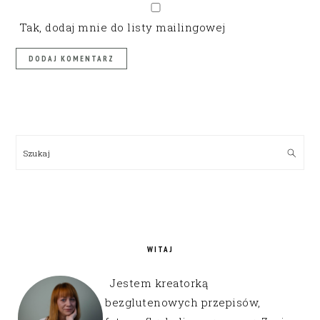
Tak, dodaj mnie do listy mailingowej
PRIMARY
SIDEBAR
Szukaj
WITAJ
Jestem kreatorką
bezglutenowych przepisów,