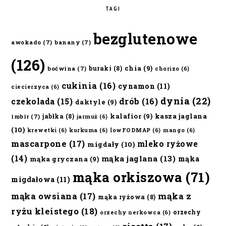
TAGI
bezglutenowe
awokado
(7)
banany
(7)
(126)
chia
(9)
buraki
(8)
boćwina
(7)
chorizo
(6)
cukinia
(16)
cynamon
(11)
ciecierzyca
(6)
dynia
(22)
czekolada
(15)
drób
(16)
daktyle
(9)
kalafior
(9)
kasza jaglana
jabłka
(8)
imbir
(7)
jarmuż
(6)
(10)
krewetki
(6)
kurkuma
(6)
lowFODMAP
(6)
mango
(6)
mascarpone
(17)
mleko ryżowe
migdały
(10)
(14)
mąka jaglana
(13)
mąka
mąka gryczana
(9)
mąka orkiszowa
(71)
migdałowa
(11)
mąka owsiana
(17)
mąka z
mąka ryżowa
(8)
ryżu kleistego
(18)
orzechy
orzechy nerkowca
(6)