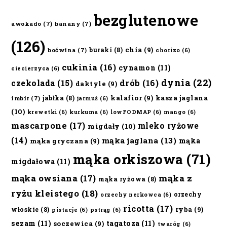
bezglutenowe
awokado
(7)
banany
(7)
(126)
chia
(9)
buraki
(8)
boćwina
(7)
chorizo
(6)
cukinia
(16)
cynamon
(11)
ciecierzyca
(6)
dynia
(22)
czekolada
(15)
drób
(16)
daktyle
(9)
kalafior
(9)
kasza jaglana
jabłka
(8)
imbir
(7)
jarmuż
(6)
(10)
krewetki
(6)
kurkuma
(6)
lowFODMAP
(6)
mango
(6)
mascarpone
(17)
mleko ryżowe
migdały
(10)
(14)
mąka jaglana
(13)
mąka
mąka gryczana
(9)
mąka orkiszowa
(71)
migdałowa
(11)
mąka owsiana
(17)
mąka z
mąka ryżowa
(8)
ryżu kleistego
(18)
orzechy
orzechy nerkowca
(6)
ricotta
(17)
ryba
(9)
włoskie
(8)
pistacje
(6)
pstrąg
(6)
sezam
(11)
tagatoza
(11)
soczewica
(9)
twaróg
(6)