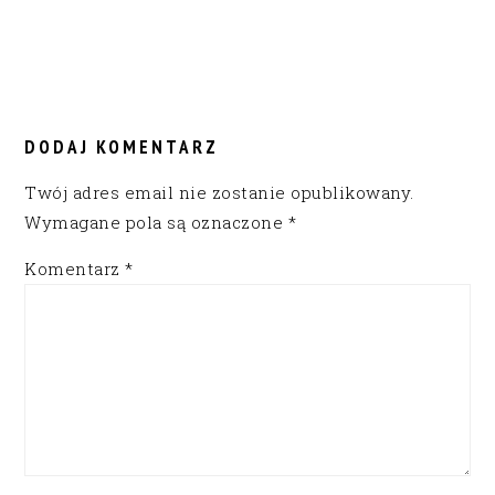
READER
INTERACTIONS
DODAJ KOMENTARZ
Twój adres email nie zostanie opublikowany.
Wymagane pola są oznaczone
*
Komentarz
*