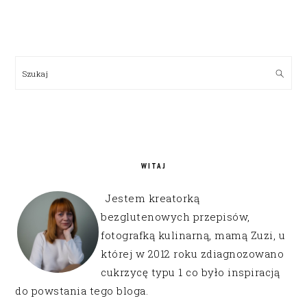
PRIMARY
SIDEBAR
Szukaj
WITAJ
Jestem kreatorką
bezglutenowych przepisów,
fotografką kulinarną, mamą Zuzi, u
której w 2012 roku zdiagnozowano
cukrzycę typu 1 co było inspiracją
do powstania tego bloga.