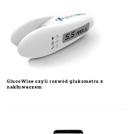
GlucoWise czyli rozwód glukometru z
nakłuwaczem