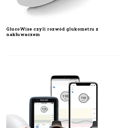
GlucoWise czyli rozwód glukometru z
nakłuwaczem