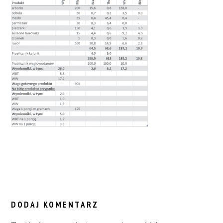
READER
INTERACTIONS
DODAJ KOMENTARZ