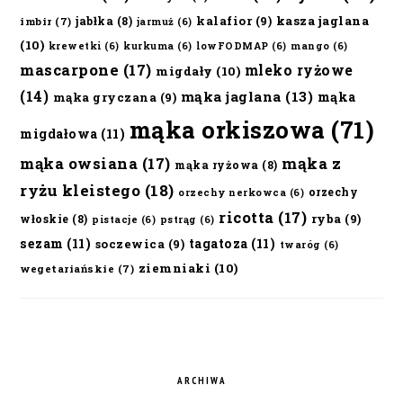
kalafior
(9)
kasza jaglana
jabłka
(8)
imbir
(7)
jarmuż
(6)
(10)
krewetki
(6)
kurkuma
(6)
lowFODMAP
(6)
mango
(6)
mascarpone
(17)
mleko ryżowe
migdały
(10)
(14)
mąka jaglana
(13)
mąka
mąka gryczana
(9)
mąka orkiszowa
(71)
migdałowa
(11)
mąka owsiana
(17)
mąka z
mąka ryżowa
(8)
ryżu kleistego
(18)
orzechy
orzechy nerkowca
(6)
ricotta
(17)
ryba
(9)
włoskie
(8)
pistacje
(6)
pstrąg
(6)
sezam
(11)
tagatoza
(11)
soczewica
(9)
twaróg
(6)
ziemniaki
(10)
wegetariańskie
(7)
ARCHIWA