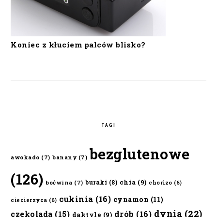
Koniec z kłuciem palców blisko?
TAGI
bezglutenowe
awokado
(7)
banany
(7)
(126)
chia
(9)
buraki
(8)
boćwina
(7)
chorizo
(6)
cukinia
(16)
cynamon
(11)
ciecierzyca
(6)
dynia
(22)
czekolada
(15)
drób
(16)
daktyle
(9)