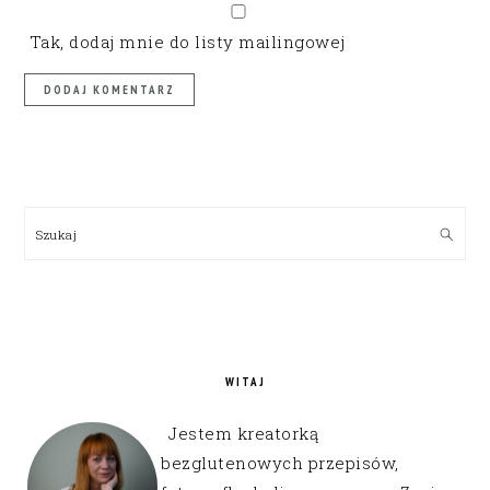
Tak, dodaj mnie do listy mailingowej
PRIMARY
SIDEBAR
Szukaj
WITAJ
Jestem kreatorką
bezglutenowych przepisów,