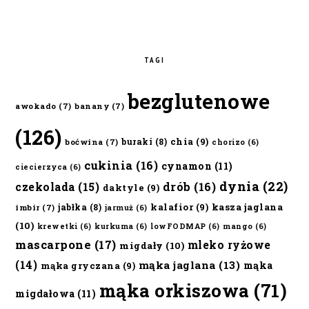
TAGI
bezglutenowe
awokado
(7)
banany
(7)
(126)
chia
(9)
buraki
(8)
boćwina
(7)
chorizo
(6)
cukinia
(16)
cynamon
(11)
ciecierzyca
(6)
dynia
(22)
czekolada
(15)
drób
(16)
daktyle
(9)
kalafior
(9)
kasza jaglana
jabłka
(8)
imbir
(7)
jarmuż
(6)
(10)
krewetki
(6)
kurkuma
(6)
lowFODMAP
(6)
mango
(6)
mascarpone
(17)
mleko ryżowe
migdały
(10)
(14)
mąka jaglana
(13)
mąka
mąka gryczana
(9)
mąka orkiszowa
(71)
migdałowa
(11)