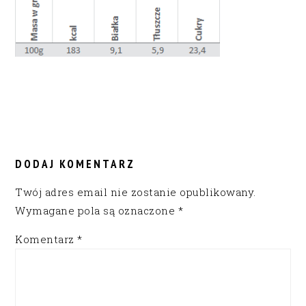
READER
INTERACTIONS
DODAJ KOMENTARZ
Twój adres email nie zostanie opublikowany.
Wymagane pola są oznaczone
*
Komentarz
*