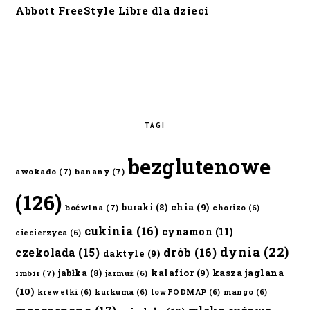
Abbott FreeStyle Libre dla dzieci
TAGI
bezglutenowe
awokado
(7)
banany
(7)
(126)
chia
(9)
buraki
(8)
boćwina
(7)
chorizo
(6)
cukinia
(16)
cynamon
(11)
ciecierzyca
(6)
dynia
(22)
czekolada
(15)
drób
(16)
daktyle
(9)
kalafior
(9)
kasza jaglana
jabłka
(8)
imbir
(7)
jarmuż
(6)
(10)
krewetki
(6)
kurkuma
(6)
lowFODMAP
(6)
mango
(6)