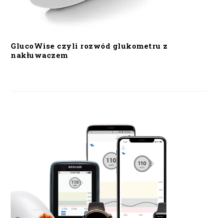
GlucoWise czyli rozwód glukometru z
nakłuwaczem