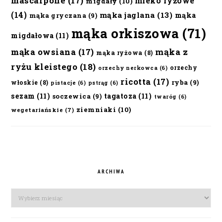
mascarpone
(17)
mleko ryżowe
migdały
(10)
(14)
mąka jaglana
(13)
mąka
mąka gryczana
(9)
mąka orkiszowa
(71)
migdałowa
(11)
mąka owsiana
(17)
mąka z
mąka ryżowa
(8)
ryżu kleistego
(18)
orzechy
orzechy nerkowca
(6)
ricotta
(17)
ryba
(9)
włoskie
(8)
pistacje
(6)
pstrąg
(6)
sezam
(11)
tagatoza
(11)
soczewica
(9)
twaróg
(6)
ziemniaki
(10)
wegetariańskie
(7)
ARCHIWA
Archiwa