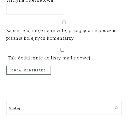
Witryna internetowa
Zapamiętaj moje dane w tej przeglądarce podczas
pisania kolejnych komentarzy.
Tak, dodaj mnie do listy mailingowej
PRIMARY
SIDEBAR
Szukaj