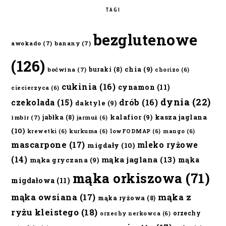
TAGI
bezglutenowe
awokado
(7)
banany
(7)
(126)
chia
(9)
buraki
(8)
boćwina
(7)
chorizo
(6)
cukinia
(16)
cynamon
(11)
ciecierzyca
(6)
dynia
(22)
czekolada
(15)
drób
(16)
daktyle
(9)
kalafior
(9)
kasza jaglana
jabłka
(8)
imbir
(7)
jarmuż
(6)
(10)
krewetki
(6)
kurkuma
(6)
lowFODMAP
(6)
mango
(6)
mascarpone
(17)
mleko ryżowe
migdały
(10)
(14)
mąka jaglana
(13)
mąka
mąka gryczana
(9)
mąka orkiszowa
(71)
migdałowa
(11)
mąka owsiana
(17)
mąka z
mąka ryżowa
(8)
ryżu kleistego
(18)
orzechy
orzechy nerkowca
(6)