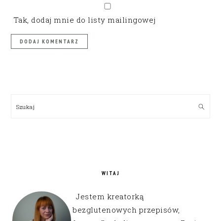
Tak, dodaj mnie do listy mailingowej
PRIMARY
SIDEBAR
Szukaj
WITAJ
Jestem kreatorką
bezglutenowych przepisów,