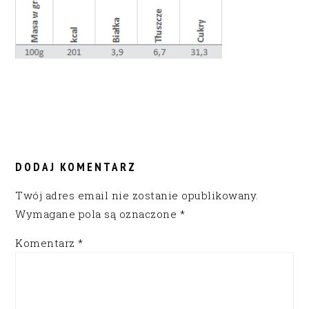
READER
INTERACTIONS
DODAJ KOMENTARZ
Twój adres email nie zostanie opublikowany.
Wymagane pola są oznaczone
*
Komentarz
*