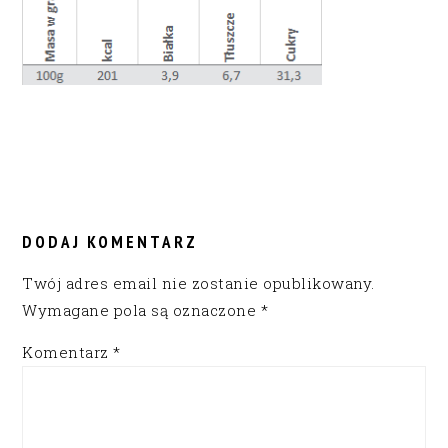
READER
INTERACTIONS
DODAJ KOMENTARZ
Twój adres email nie zostanie opublikowany.
Wymagane pola są oznaczone
*
Komentarz
*