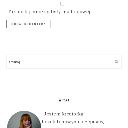
Tak, dodaj mnie do listy mailingowej
PRIMARY
SIDEBAR
Szukaj
WITAJ
Jestem kreatorką
bezglutenowych przepisów,