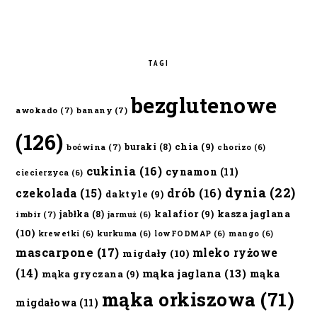
TAGI
bezglutenowe
awokado
(7)
banany
(7)
(126)
chia
(9)
buraki
(8)
boćwina
(7)
chorizo
(6)
cukinia
(16)
cynamon
(11)
ciecierzyca
(6)
dynia
(22)
czekolada
(15)
drób
(16)
daktyle
(9)
kalafior
(9)
kasza jaglana
jabłka
(8)
imbir
(7)
jarmuż
(6)
(10)
krewetki
(6)
kurkuma
(6)
lowFODMAP
(6)
mango
(6)
mascarpone
(17)
mleko ryżowe
migdały
(10)
(14)
mąka jaglana
(13)
mąka
mąka gryczana
(9)
mąka orkiszowa
(71)
migdałowa
(11)