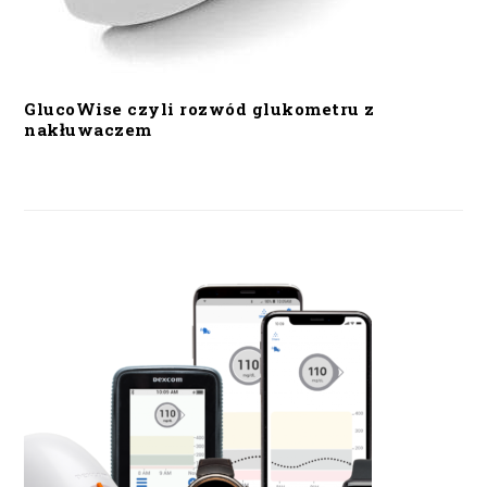
GlucoWise czyli rozwód glukometru z
nakłuwaczem