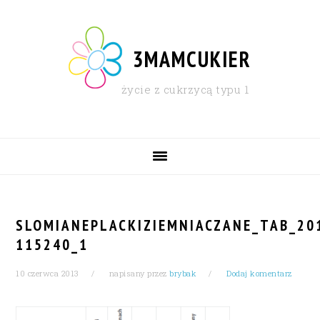
Skip
Skip
Skip
Skip
to
to
to
to
primary
content
primary
footer
3MAMCUKIER
navigation
sidebar
życie z cukrzycą typu 1
MAIN
NAVIGATION
SLOMIANEPLACKIZIEMNIACZANE_TAB_20
115240_1
10 czerwca 2013
napisany przez
brybak
Dodaj komentarz