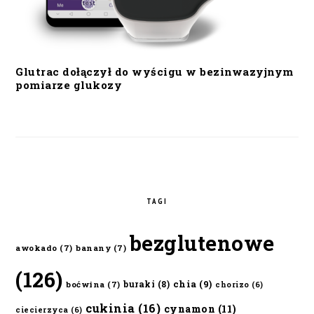
Glutrac dołączył do wyścigu w bezinwazyjnym
pomiarze glukozy
TAGI
bezglutenowe
awokado
(7)
banany
(7)
(126)
chia
(9)
buraki
(8)
boćwina
(7)
chorizo
(6)
cukinia
(16)
cynamon
(11)
ciecierzyca
(6)