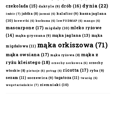
dynia
(22)
czekolada
(15)
drób
(16)
daktyle
(9)
kalafior
(9)
kasza jaglana
jabłka
(8)
imbir
(7)
jarmuż
(6)
(10)
krewetki
(6)
kurkuma
(6)
lowFODMAP
(6)
mango
(6)
mascarpone
(17)
mleko ryżowe
migdały
(10)
(14)
mąka jaglana
(13)
mąka
mąka gryczana
(9)
mąka orkiszowa
(71)
migdałowa
(11)
mąka owsiana
(17)
mąka z
mąka ryżowa
(8)
ryżu kleistego
(18)
orzechy
orzechy nerkowca
(6)
ricotta
(17)
ryba
(9)
włoskie
(8)
pistacje
(6)
pstrąg
(6)
sezam
(11)
tagatoza
(11)
soczewica
(9)
twaróg
(6)
ziemniaki
(10)
wegetariańskie
(7)