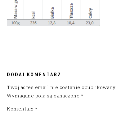
READER
INTERACTIONS
DODAJ KOMENTARZ
Twój adres email nie zostanie opublikowany.
Wymagane pola są oznaczone
*
Komentarz
*