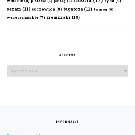
ricotta
(17)
ryba
(9)
włoskie
(8)
pistacje
(6)
pstrąg
(6)
sezam
(11)
tagatoza
(11)
soczewica
(9)
twaróg
(6)
ziemniaki
(10)
wegetariańskie
(7)
ARCHIWA
Archiwa
FOOTER
INFORMACJE