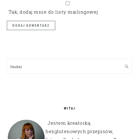
Tak, dodaj mnie do listy mailingowej
PRIMARY
SIDEBAR
Szukaj
WITAJ
Jestem kreatorką
bezglutenowych przepisów,