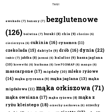
TAGI
bezglutenowe
awokado
(7)
banany
(7)
(126)
chia
(9)
buraki
(8)
boćwina
(7)
chorizo
(6)
cukinia
(16)
cynamon
(11)
ciecierzyca
(6)
dynia
(22)
czekolada
(15)
drób
(16)
daktyle
(9)
kalafior
(9)
kasza jaglana
jabłka
(8)
imbir
(7)
jarmuż
(6)
(10)
krewetki
(6)
kurkuma
(6)
lowFODMAP
(6)
mango
(6)
mascarpone
(17)
mleko ryżowe
migdały
(10)
(14)
mąka jaglana
(13)
mąka
mąka gryczana
(9)
mąka orkiszowa
(71)
migdałowa
(11)
mąka owsiana
(17)
mąka z
mąka ryżowa
(8)
ryżu kleistego
(18)
orzechy
orzechy nerkowca
(6)