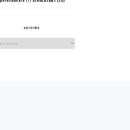
ziemniaki
(10)
getariańskie
(7)
ARCHIWA
iwa