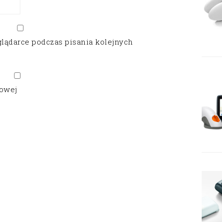
glądarce podczas pisania kolejnych
gowej