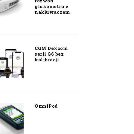
rozwód
glukometru z
nakłuwaczem
CGM Dexcom
serii G6 bez
kalibracji
OmniPod