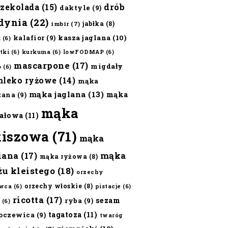
czekolada
(15)
drób
daktyle
(9)
dynia
(22)
jabłka
(8)
imbir
(7)
kalafior
(9)
kasza jaglana
(10)
ż
(6)
tki
(6)
kurkuma
(6)
lowFODMAP
(6)
mascarpone
(17)
migdały
o
(6)
mleko ryżowe
(14)
mąka
mąka jaglana
(13)
mąka
zana
(9)
mąka
ałowa
(11)
kiszowa
(71)
mąka
iana
(17)
mąka
mąka ryżowa
(8)
żu kleistego
(18)
orzechy
orzechy włoskie
(8)
wca
(6)
pistacje
(6)
ricotta
(17)
sezam
ryba
(9)
(6)
tagatoza
(11)
oczewica
(9)
twaróg