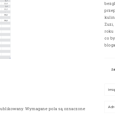
bezg
przep
kuli
Zuzi,
roku
co by
bloga
Z
publikowany.
Wymagane pola są oznaczone