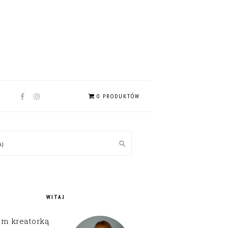
NAV
0 PRODUKTÓW
SOCIAL
MENU
MARY
kaj
EBAR
WITAJ
em kreatorką