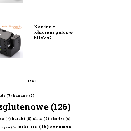
Koniec z
kłuciem palców
blisko?
TAGI
ado
(7)
banany
(7)
zglutenowe
(126)
chia
(9)
buraki
(8)
na
(7)
chorizo
(6)
cukinia
(16)
cynamon
erzyca
(6)