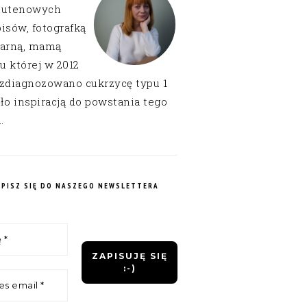
lutenowych
isów, fotografką
narną, mamą
 u której w 2012
 zdiagnozowano cukrzycę typu 1
ło inspiracją do powstania tego
.
APISZ SIĘ DO NASZEGO NEWSLETTERA