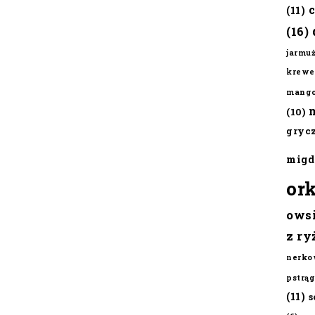
(11)
(16)
jarmu
krewe
mang
(10)
gryc
migd
or
ows
z ry
nerko
pstrąg
(11)
s