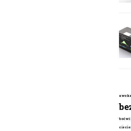
awok
be
boćwi
cieci