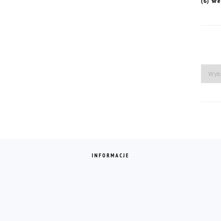
we
(6)
Arch
INFORMACJE