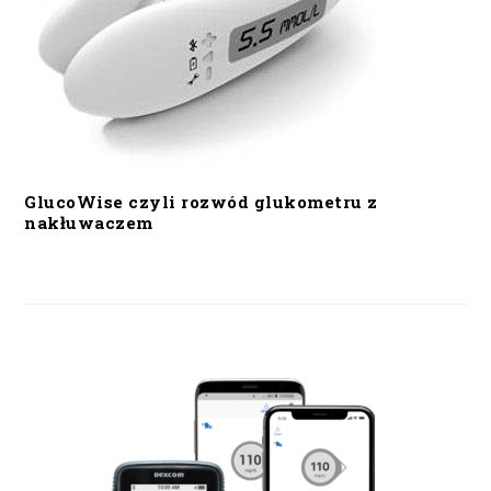
GlucoWise czyli rozwód glukometru z
nakłuwaczem