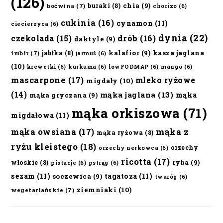
(126)
chia
(9)
buraki
(8)
boćwina
(7)
chorizo
(6)
cukinia
(16)
cynamon
(11)
ciecierzyca
(6)
dynia
(22)
czekolada
(15)
drób
(16)
daktyle
(9)
kalafior
(9)
kasza jaglana
jabłka
(8)
imbir
(7)
jarmuż
(6)
(10)
krewetki
(6)
kurkuma
(6)
lowFODMAP
(6)
mango
(6)
mascarpone
(17)
mleko ryżowe
migdały
(10)
(14)
mąka jaglana
(13)
mąka
mąka gryczana
(9)
mąka orkiszowa
(71)
migdałowa
(11)
mąka owsiana
(17)
mąka z
mąka ryżowa
(8)
ryżu kleistego
(18)
orzechy
orzechy nerkowca
(6)
ricotta
(17)
ryba
(9)
włoskie
(8)
pistacje
(6)
pstrąg
(6)
sezam
(11)
tagatoza
(11)
soczewica
(9)
twaróg
(6)
ziemniaki
(10)
wegetariańskie
(7)