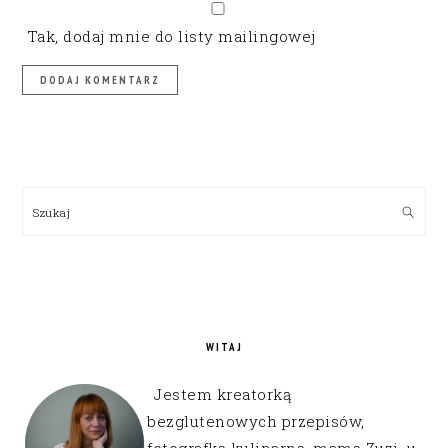
Tak, dodaj mnie do listy mailingowej
PRIMARY
SIDEBAR
Szukaj
WITAJ
Jestem kreatorką
bezglutenowych przepisów,