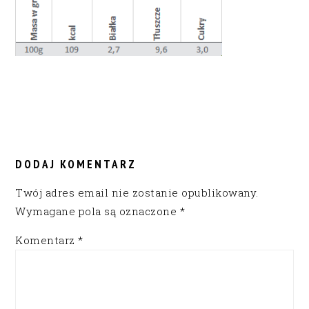
READER
INTERACTIONS
DODAJ KOMENTARZ
Twój adres email nie zostanie opublikowany.
Wymagane pola są oznaczone
*
Komentarz
*