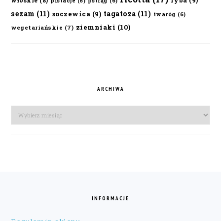
włoskie
(8)
pistacje
(6)
pstrąg
(6)
sezam
(11)
tagatoza
(11)
soczewica
(9)
twaróg
(6)
ziemniaki
(10)
wegetariańskie
(7)
ARCHIWA
Archiwa
FOOTER
INFORMACJE