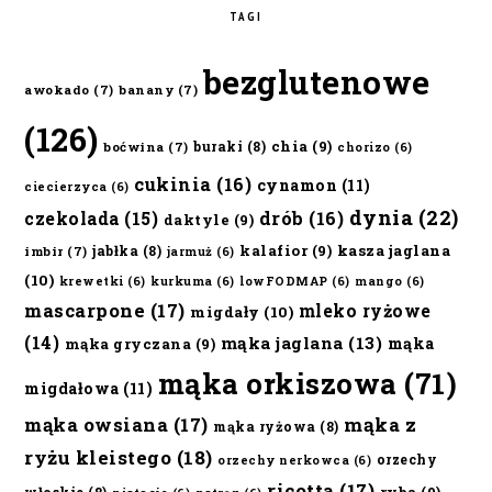
TAGI
bezglutenowe
awokado
(7)
banany
(7)
(126)
chia
(9)
buraki
(8)
boćwina
(7)
chorizo
(6)
cukinia
(16)
cynamon
(11)
ciecierzyca
(6)
dynia
(22)
czekolada
(15)
drób
(16)
daktyle
(9)
kalafior
(9)
kasza jaglana
jabłka
(8)
imbir
(7)
jarmuż
(6)
(10)
krewetki
(6)
kurkuma
(6)
lowFODMAP
(6)
mango
(6)
mascarpone
(17)
mleko ryżowe
migdały
(10)
(14)
mąka jaglana
(13)
mąka
mąka gryczana
(9)
mąka orkiszowa
(71)
migdałowa
(11)
mąka owsiana
(17)
mąka z
mąka ryżowa
(8)
ryżu kleistego
(18)
orzechy
orzechy nerkowca
(6)
ricotta
(17)
ryba
(9)