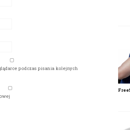
glądarce podczas pisania kolejnych
Free
gowej