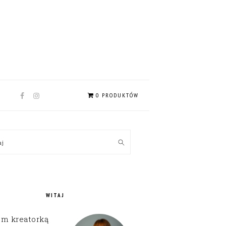
NAV
0 PRODUKTÓW
SOCIAL
MENU
MARY
kaj
EBAR
WITAJ
em kreatorką