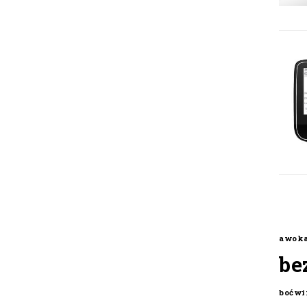
awok
be
boćwi