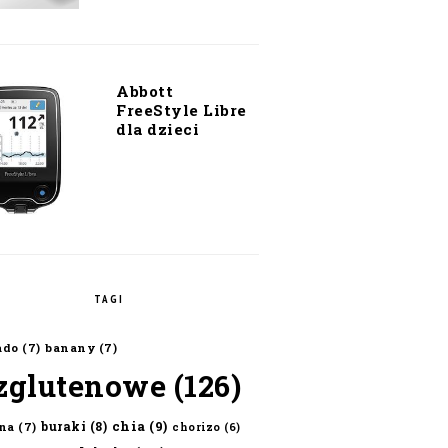
Abbott
FreeStyle Libre
dla dzieci
TAGI
ado
(7)
banany
(7)
zglutenowe
(126)
chia
(9)
buraki
(8)
na
(7)
chorizo
(6)