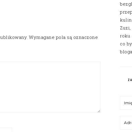
bezg
przep
kuli
Zuzi,
roku
publikowany.
Wymagane pola są oznaczone
co by
bloga
Z