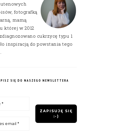
lutenowych
isów, fotografką
narną, mamą
 u której w 2012
 zdiagnozowano cukrzycę typu 1
ło inspiracją do powstania tego
.
APISZ SIĘ DO NASZEGO NEWSLETTERA