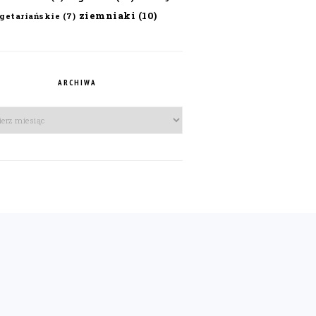
ziemniaki
(10)
getariańskie
(7)
ARCHIWA
iwa