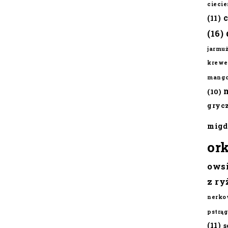
cieci
(11)
(16)
jarmu
krewe
mang
(10)
gryc
migd
or
ows
z ry
nerko
pstrąg
(11)
s