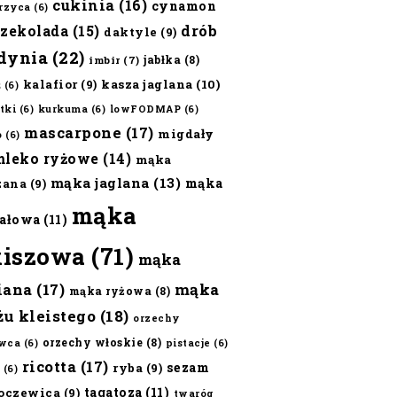
cukinia
(16)
cynamon
erzyca
(6)
czekolada
(15)
drób
daktyle
(9)
dynia
(22)
jabłka
(8)
imbir
(7)
kalafior
(9)
kasza jaglana
(10)
ż
(6)
tki
(6)
kurkuma
(6)
lowFODMAP
(6)
mascarpone
(17)
migdały
o
(6)
mleko ryżowe
(14)
mąka
mąka jaglana
(13)
mąka
zana
(9)
mąka
ałowa
(11)
kiszowa
(71)
mąka
iana
(17)
mąka
mąka ryżowa
(8)
żu kleistego
(18)
orzechy
orzechy włoskie
(8)
wca
(6)
pistacje
(6)
ricotta
(17)
sezam
ryba
(9)
(6)
tagatoza
(11)
oczewica
(9)
twaróg