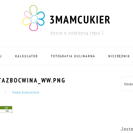
3MAMCUKIER
życie z cukrzycą typu 1
U
KALKULATOR
FOTOGRAFIA KULINARNA
NIEZBĘDNIK
PRI
TAZBOCWINA_WW.PNG
Szu
SID
Dodaj komentarz
Jest