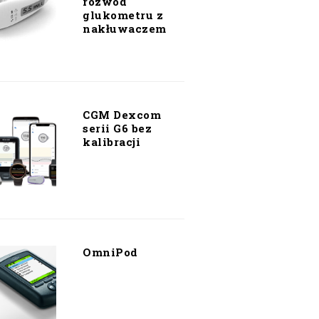
rozwód
glukometru z
nakłuwaczem
CGM Dexcom
serii G6 bez
kalibracji
OmniPod