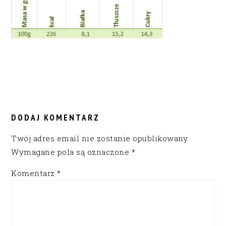
READER
INTERACTIONS
DODAJ KOMENTARZ
Twój adres email nie zostanie opublikowany.
Wymagane pola są oznaczone
*
Komentarz
*