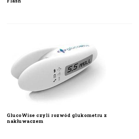
Flash
GlucoWise czyli rozwód glukometru z
nakłuwaczem