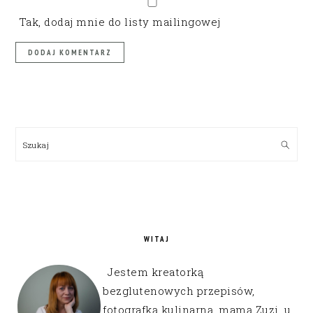
Tak, dodaj mnie do listy mailingowej
PRIMARY
SIDEBAR
Szukaj
WITAJ
Jestem kreatorką
bezglutenowych przepisów,
fotografką kulinarną, mamą Zuzi, u