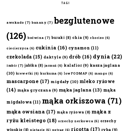
TAGI
bezglutenowe
awokado
(7)
banany
(7)
(126)
chia
(9)
buraki
(8)
boćwina
(7)
chorizo
(6)
cukinia
(16)
cynamon
(11)
ciecierzyca
(6)
dynia
(22)
czekolada
(15)
drób
(16)
daktyle
(9)
kalafior
(9)
kasza jaglana
jabłka
(8)
imbir
(7)
jarmuż
(6)
(10)
krewetki
(6)
kurkuma
(6)
lowFODMAP
(6)
mango
(6)
mascarpone
(17)
mleko ryżowe
migdały
(10)
(14)
mąka jaglana
(13)
mąka
mąka gryczana
(9)
mąka orkiszowa
(71)
migdałowa
(11)
mąka owsiana
(17)
mąka z
mąka ryżowa
(8)
ryżu kleistego
(18)
orzechy
orzechy nerkowca
(6)
ricotta
(17)
ryba
(9)
włoskie
(8)
pistacje
(6)
pstrąg
(6)