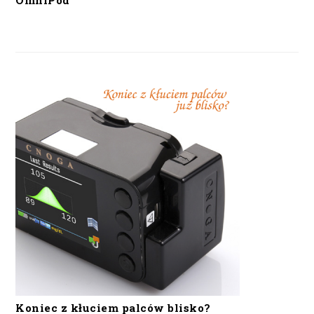
OmniPod
Koniec z kłuciem palców blisko?