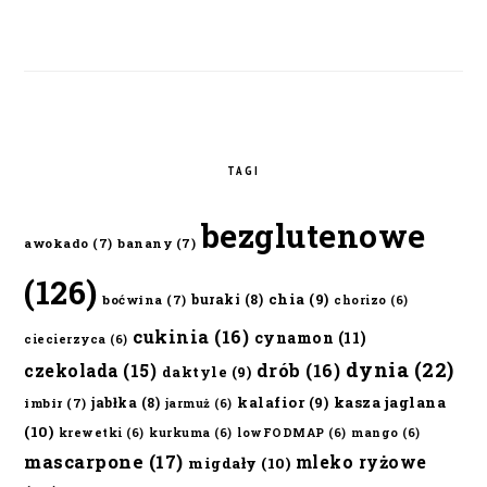
TAGI
bezglutenowe
awokado
(7)
banany
(7)
(126)
chia
(9)
buraki
(8)
boćwina
(7)
chorizo
(6)
cukinia
(16)
cynamon
(11)
ciecierzyca
(6)
dynia
(22)
czekolada
(15)
drób
(16)
daktyle
(9)
kalafior
(9)
kasza jaglana
jabłka
(8)
imbir
(7)
jarmuż
(6)
(10)
krewetki
(6)
kurkuma
(6)
lowFODMAP
(6)
mango
(6)
mascarpone
(17)
mleko ryżowe
migdały
(10)