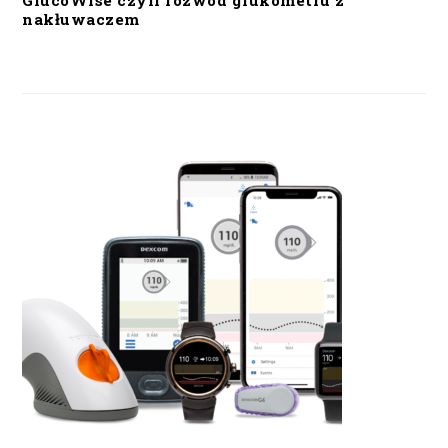
GlucoWise czyli rozwód glukometru z
nakłuwaczem