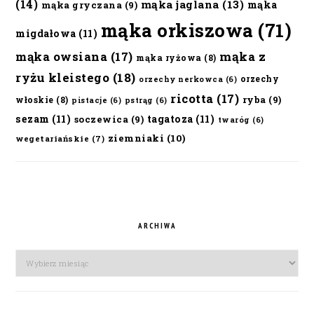
(14)
mąka jaglana
(13)
mąka
mąka gryczana
(9)
mąka orkiszowa
(71)
migdałowa
(11)
mąka owsiana
(17)
mąka z
mąka ryżowa
(8)
ryżu kleistego
(18)
orzechy
orzechy nerkowca
(6)
ricotta
(17)
ryba
(9)
włoskie
(8)
pistacje
(6)
pstrąg
(6)
sezam
(11)
tagatoza
(11)
soczewica
(9)
twaróg
(6)
ziemniaki
(10)
wegetariańskie
(7)
ARCHIWA
Archiwa