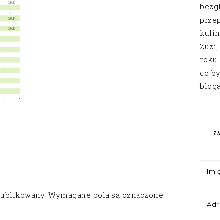
bezg
przep
kuli
Zuzi,
roku
co by
bloga
Z
publikowany.
Wymagane pola są oznaczone