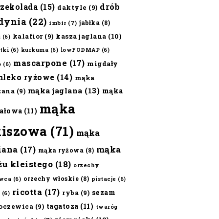
czekolada
(15)
drób
daktyle
(9)
dynia
(22)
jabłka
(8)
imbir
(7)
kalafior
(9)
kasza jaglana
(10)
ż
(6)
tki
(6)
kurkuma
(6)
lowFODMAP
(6)
mascarpone
(17)
migdały
o
(6)
mleko ryżowe
(14)
mąka
mąka jaglana
(13)
mąka
zana
(9)
mąka
ałowa
(11)
kiszowa
(71)
mąka
iana
(17)
mąka
mąka ryżowa
(8)
żu kleistego
(18)
orzechy
orzechy włoskie
(8)
wca
(6)
pistacje
(6)
ricotta
(17)
sezam
ryba
(9)
(6)
tagatoza
(11)
oczewica
(9)
twaróg