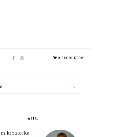
NAV
0 PRODUKTÓW
SOCIAL
MENU
MARY
kaj
EBAR
WITAJ
em kreatorką