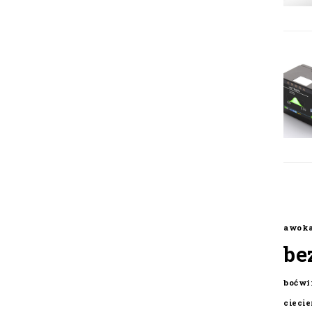
awok
be
boćwi
cieci