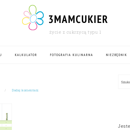
3MAMCUKIER
życie z cukrzycą typu 1
U
KALKULATOR
FOTOGRAFIA KULINARNA
NIEZBĘDNIK
PRI
Szu
SID
Dodaj komentarz
Jest