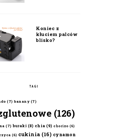
Koniec z
kłuciem palców
blisko?
TAGI
ado
(7)
banany
(7)
zglutenowe
(126)
chia
(9)
buraki
(8)
na
(7)
chorizo
(6)
cukinia
(16)
cynamon
erzyca
(6)