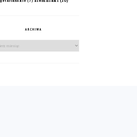
ziemniaki
(10)
getariańskie
(7)
ARCHIWA
iwa