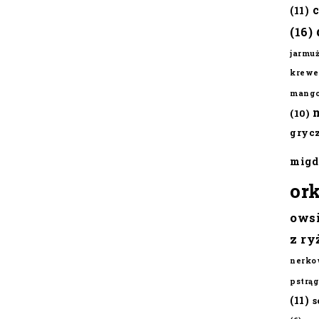
(11)
(16)
jarmu
krewe
mang
(10)
gryc
migd
or
ows
z ry
nerko
pstrąg
(11)
s