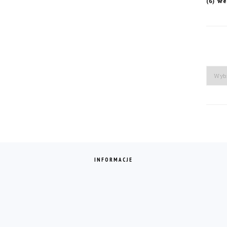
we
(6)
Arch
INFORMACJE