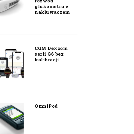
rozwód
glukometru z
nakłuwaczem
CGM Dexcom
serii G6 bez
kalibracji
OmniPod