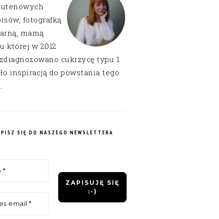
lutenowych
isów, fotografką
narną, mamą
 u której w 2012
 zdiagnozowano cukrzycę typu 1
ło inspiracją do powstania tego
.
APISZ SIĘ DO NASZEGO NEWSLETTERA