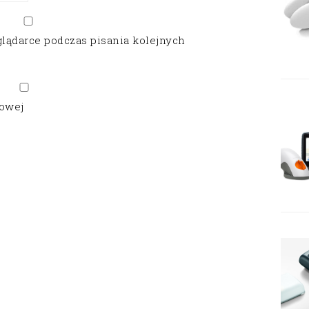
glądarce podczas pisania kolejnych
gowej