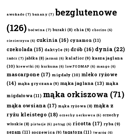
bezglutenowe
awokado
(7)
banany
(7)
(126)
chia
(9)
buraki
(8)
boćwina
(7)
chorizo
(6)
cukinia
(16)
cynamon
(11)
ciecierzyca
(6)
dynia
(22)
czekolada
(15)
drób
(16)
daktyle
(9)
kalafior
(9)
kasza jaglana
jabłka
(8)
imbir
(7)
jarmuż
(6)
(10)
krewetki
(6)
kurkuma
(6)
lowFODMAP
(6)
mango
(6)
mascarpone
(17)
mleko ryżowe
migdały
(10)
(14)
mąka jaglana
(13)
mąka
mąka gryczana
(9)
mąka orkiszowa
(71)
migdałowa
(11)
mąka owsiana
(17)
mąka z
mąka ryżowa
(8)
ryżu kleistego
(18)
orzechy
orzechy nerkowca
(6)
ricotta
(17)
ryba
(9)
włoskie
(8)
pistacje
(6)
pstrąg
(6)
sezam
(11)
tagatoza
(11)
soczewica
(9)
twaróg
(6)