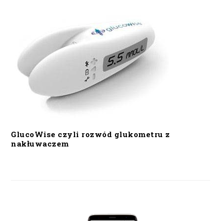
GlucoWise czyli rozwód glukometru z
nakłuwaczem