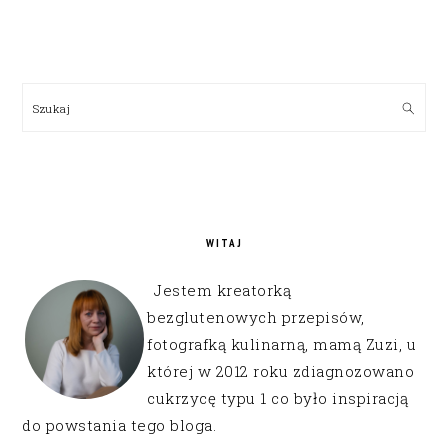
PRIMARY
SIDEBAR
Szukaj
WITAJ
Jestem kreatorką
bezglutenowych przepisów,
fotografką kulinarną, mamą Zuzi, u
której w 2012 roku zdiagnozowano
cukrzycę typu 1 co było inspiracją
do powstania tego bloga.