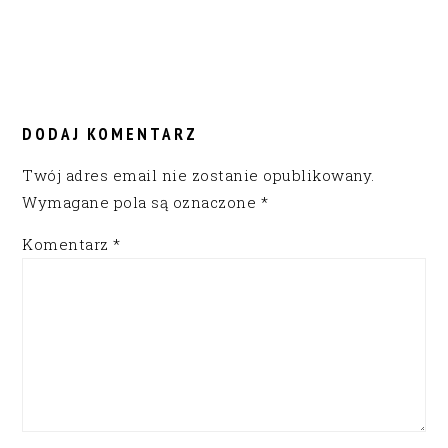
READER
INTERACTIONS
DODAJ KOMENTARZ
Twój adres email nie zostanie opublikowany.
Wymagane pola są oznaczone
*
Komentarz
*