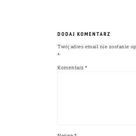
READER
INTERACTIONS
DODAJ KOMENTARZ
Twój adres email nie zostanie o
*
Komentarz
*
Nazwa
*