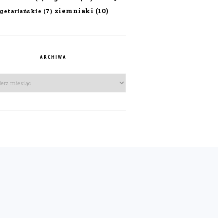
ziemniaki
(10)
getariańskie
(7)
ARCHIWA
iwa