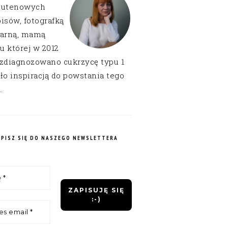
lutenowych
isów, fotografką
narną, mamą
 u której w 2012
 zdiagnozowano cukrzycę typu 1
ło inspiracją do powstania tego
.
APISZ SIĘ DO NASZEGO NEWSLETTERA