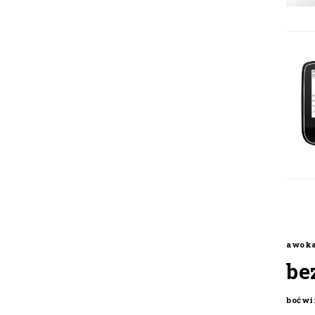
awok
be
boćwi