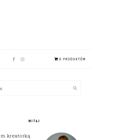
NAV
0 PRODUKTÓW
SOCIAL
MENU
MARY
kaj
EBAR
WITAJ
em kreatorką