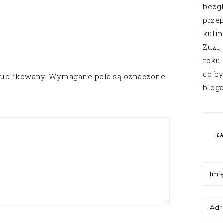
bezg
przep
kuli
Zuzi,
roku
co by
publikowany.
Wymagane pola są oznaczone
bloga
Z