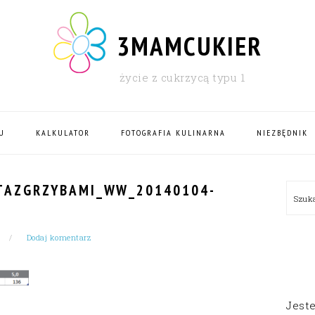
3MAMCUKIER
życie z cukrzycą typu 1
U
KALKULATOR
FOTOGRAFIA KULINARNA
NIEZBĘDNIK
PRI
TAZGRZYBAMI_WW_20140104-
Szu
SID
Dodaj komentarz
Jest