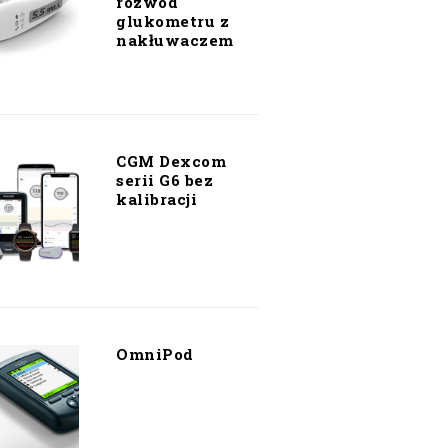
rozwód
glukometru z
nakłuwaczem
CGM Dexcom
serii G6 bez
kalibracji
OmniPod