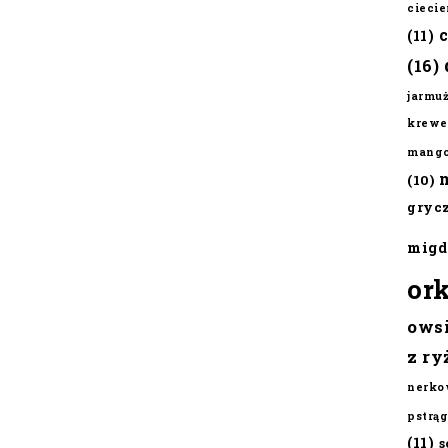
cieci
(11)
(16)
jarmu
krewe
mang
(10)
gryc
migd
or
ows
z ry
nerko
pstrąg
(11)
s