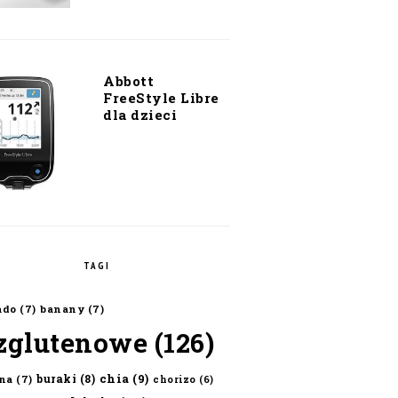
Abbott
FreeStyle Libre
dla dzieci
TAGI
ado
(7)
banany
(7)
zglutenowe
(126)
chia
(9)
buraki
(8)
na
(7)
chorizo
(6)