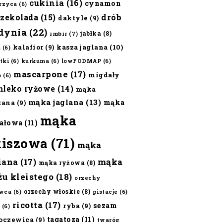
cukinia
(16)
cynamon
erzyca
(6)
czekolada
(15)
drób
daktyle
(9)
dynia
(22)
jabłka
(8)
imbir
(7)
kalafior
(9)
kasza jaglana
(10)
ż
(6)
tki
(6)
kurkuma
(6)
lowFODMAP
(6)
mascarpone
(17)
migdały
o
(6)
mleko ryżowe
(14)
mąka
mąka jaglana
(13)
mąka
zana
(9)
mąka
ałowa
(11)
kiszowa
(71)
mąka
iana
(17)
mąka
mąka ryżowa
(8)
żu kleistego
(18)
orzechy
orzechy włoskie
(8)
wca
(6)
pistacje
(6)
ricotta
(17)
sezam
ryba
(9)
(6)
tagatoza
(11)
oczewica
(9)
twaróg