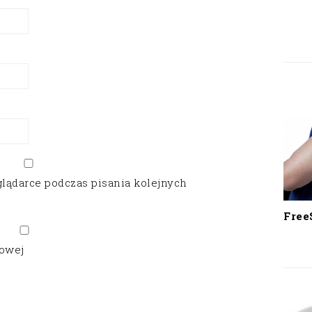
glądarce podczas pisania kolejnych
Free
gowej