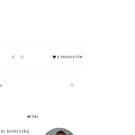
NAV
0 PRODUKTÓW
SOCIAL
MENU
MARY
kaj
EBAR
WITAJ
em kreatorką