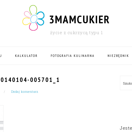
3MAMCUKIER
życie z cukrzycą typu 1
U
KALKULATOR
FOTOGRAFIA KULINARNA
NIEZBĘDNIK
PRI
0140104-005701_1
Szu
SID
Dodaj komentarz
Jest