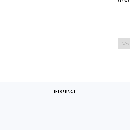
we
(6)
Arch
INFORMACJE