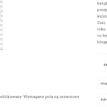
bezg
przep
kuli
Zuzi,
roku
co by
bloga
Z
publikowany.
Wymagane pola są oznaczone