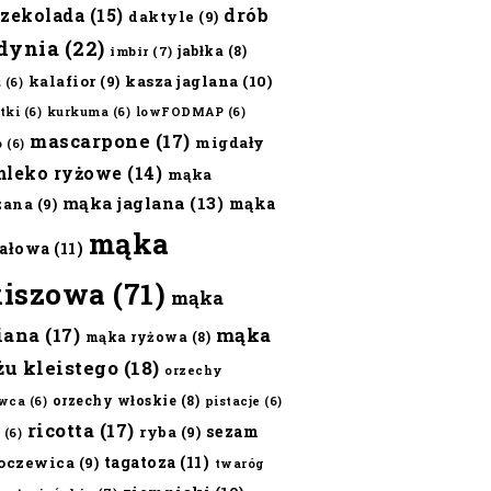
czekolada
(15)
drób
daktyle
(9)
dynia
(22)
jabłka
(8)
imbir
(7)
kalafior
(9)
kasza jaglana
(10)
ż
(6)
tki
(6)
kurkuma
(6)
lowFODMAP
(6)
mascarpone
(17)
migdały
o
(6)
mleko ryżowe
(14)
mąka
mąka jaglana
(13)
mąka
zana
(9)
mąka
ałowa
(11)
kiszowa
(71)
mąka
iana
(17)
mąka
mąka ryżowa
(8)
żu kleistego
(18)
orzechy
orzechy włoskie
(8)
wca
(6)
pistacje
(6)
ricotta
(17)
sezam
ryba
(9)
(6)
tagatoza
(11)
oczewica
(9)
twaróg