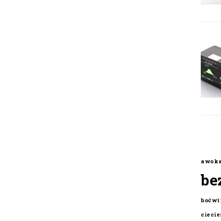
awok
be
boćwi
cieci