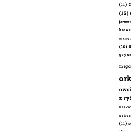
(11)
(16)
jarmu
krewe
mang
(10)
gryc
migd
or
ows
z ry
nerko
pstrąg
(11)
s