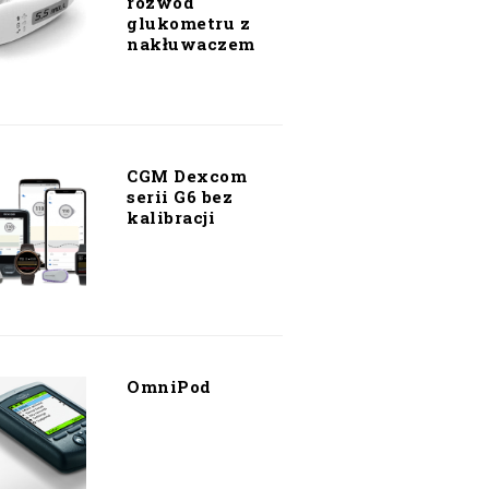
rozwód
glukometru z
nakłuwaczem
CGM Dexcom
serii G6 bez
kalibracji
OmniPod