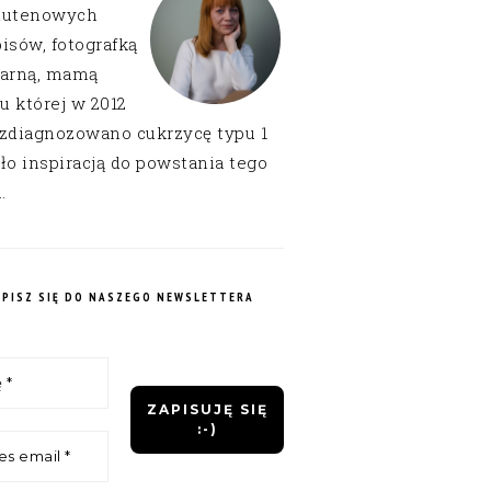
lutenowych
isów, fotografką
narną, mamą
 u której w 2012
 zdiagnozowano cukrzycę typu 1
ło inspiracją do powstania tego
.
APISZ SIĘ DO NASZEGO NEWSLETTERA