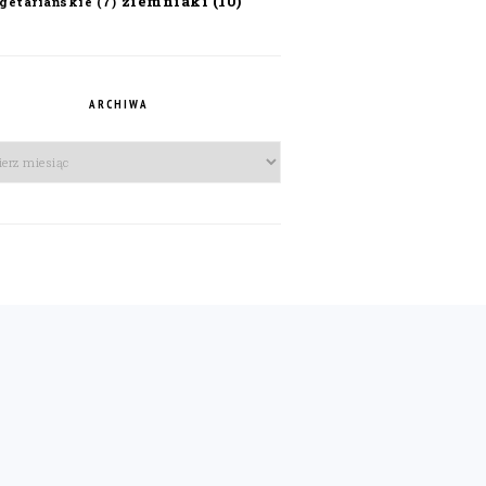
ziemniaki
(10)
getariańskie
(7)
ARCHIWA
iwa