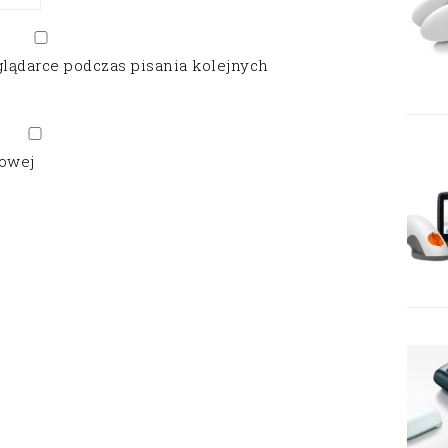
glądarce podczas pisania kolejnych
gowej