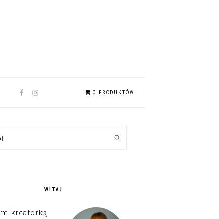
NAV
0 PRODUKTÓW
SOCIAL
MENU
MARY
kaj
EBAR
WITAJ
em kreatorką