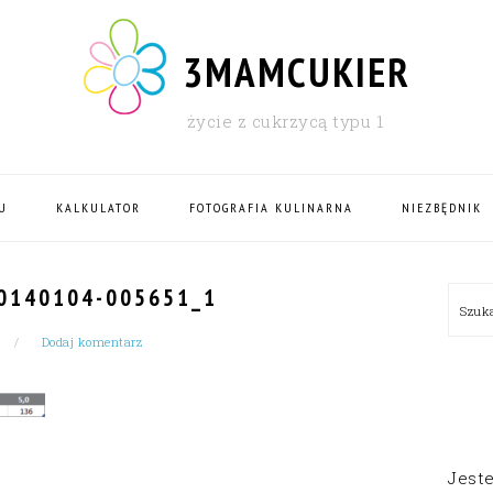
3MAMCUKIER
życie z cukrzycą typu 1
U
KALKULATOR
FOTOGRAFIA KULINARNA
NIEZBĘDNIK
PRI
0140104-005651_1
Szu
SID
Dodaj komentarz
Jest