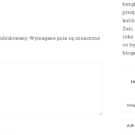
bezg
przep
kuli
Zuzi,
roku
publikowany.
Wymagane pola są oznaczone
co by
bloga
Z