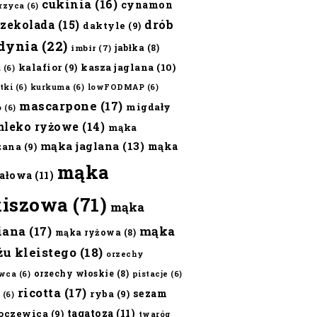
cukinia
(16)
cynamon
erzyca
(6)
czekolada
(15)
drób
daktyle
(9)
dynia
(22)
jabłka
(8)
imbir
(7)
kalafior
(9)
kasza jaglana
(10)
ż
(6)
tki
(6)
kurkuma
(6)
lowFODMAP
(6)
mascarpone
(17)
migdały
o
(6)
mleko ryżowe
(14)
mąka
mąka jaglana
(13)
mąka
zana
(9)
mąka
ałowa
(11)
kiszowa
(71)
mąka
iana
(17)
mąka
mąka ryżowa
(8)
żu kleistego
(18)
orzechy
orzechy włoskie
(8)
wca
(6)
pistacje
(6)
ricotta
(17)
sezam
ryba
(9)
(6)
tagatoza
(11)
oczewica
(9)
twaróg