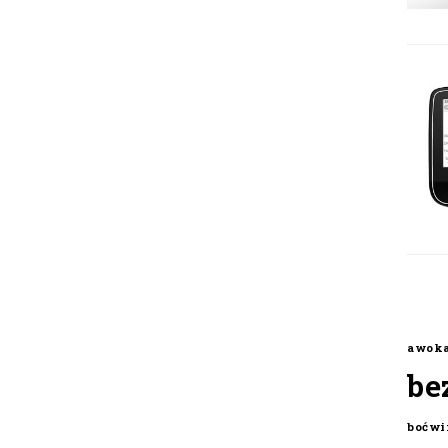
awok
be
boćwi