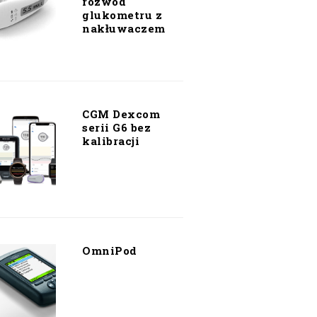
rozwód
glukometru z
nakłuwaczem
CGM Dexcom
serii G6 bez
kalibracji
OmniPod