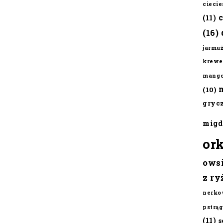
cieci
(11)
(16)
jarmu
krewe
mang
(10)
gryc
migd
or
ows
z ry
nerko
pstrąg
(11)
s