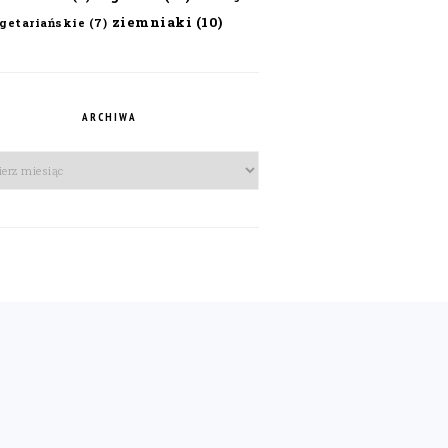
ziemniaki
(10)
getariańskie
(7)
ARCHIWA
iwa