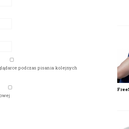
glądarce podczas pisania kolejnych
Free
gowej