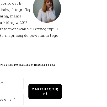
lutenowych
isów, fotografką
narną, mamą
 u której w 2012
 zdiagnozowano cukrzycę typu 1
ło inspiracją do powstania tego
.
APISZ SIĘ DO NASZEGO NEWSLETTERA