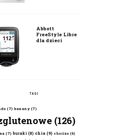
Abbott
FreeStyle Libre
dla dzieci
TAGI
ado
(7)
banany
(7)
zglutenowe
(126)
chia
(9)
buraki
(8)
na
(7)
chorizo
(6)