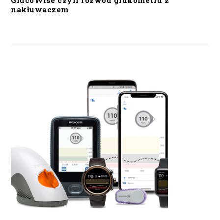
GlucoWise czyli rozwód glukometru z
nakłuwaczem