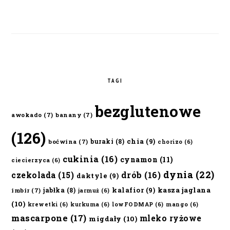
TAGI
bezglutenowe
awokado
(7)
banany
(7)
(126)
chia
(9)
buraki
(8)
boćwina
(7)
chorizo
(6)
cukinia
(16)
cynamon
(11)
ciecierzyca
(6)
dynia
(22)
czekolada
(15)
drób
(16)
daktyle
(9)
kalafior
(9)
kasza jaglana
jabłka
(8)
imbir
(7)
jarmuż
(6)
(10)
krewetki
(6)
kurkuma
(6)
lowFODMAP
(6)
mango
(6)
mascarpone
(17)
mleko ryżowe
migdały
(10)