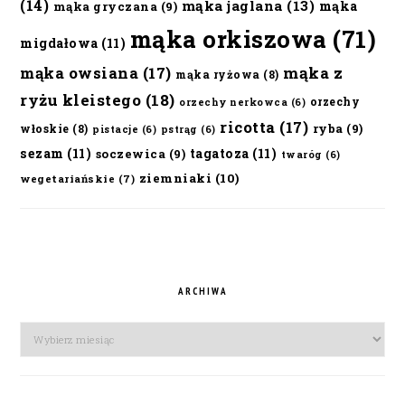
(14)
mąka jaglana
(13)
mąka
mąka gryczana
(9)
mąka orkiszowa
(71)
migdałowa
(11)
mąka owsiana
(17)
mąka z
mąka ryżowa
(8)
ryżu kleistego
(18)
orzechy
orzechy nerkowca
(6)
ricotta
(17)
ryba
(9)
włoskie
(8)
pistacje
(6)
pstrąg
(6)
sezam
(11)
tagatoza
(11)
soczewica
(9)
twaróg
(6)
ziemniaki
(10)
wegetariańskie
(7)
ARCHIWA
Archiwa