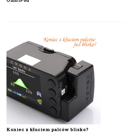
OmniPod
Koniec z kłuciem palców blisko?