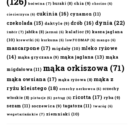
(126)
chia
(9)
buraki
(8)
boćwina
(7)
chorizo
(6)
cukinia
(16)
cynamon
(11)
ciecierzyca
(6)
dynia
(22)
czekolada
(15)
drób
(16)
daktyle
(9)
kalafior
(9)
kasza jaglana
jabłka
(8)
imbir
(7)
jarmuż
(6)
(10)
krewetki
(6)
kurkuma
(6)
lowFODMAP
(6)
mango
(6)
mascarpone
(17)
mleko ryżowe
migdały
(10)
(14)
mąka jaglana
(13)
mąka
mąka gryczana
(9)
mąka orkiszowa
(71)
migdałowa
(11)
mąka owsiana
(17)
mąka z
mąka ryżowa
(8)
ryżu kleistego
(18)
orzechy
orzechy nerkowca
(6)
ricotta
(17)
ryba
(9)
włoskie
(8)
pistacje
(6)
pstrąg
(6)
sezam
(11)
tagatoza
(11)
soczewica
(9)
twaróg
(6)
ziemniaki
(10)
wegetariańskie
(7)