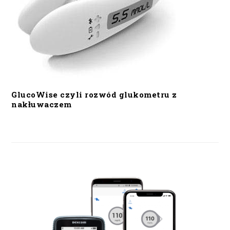
GlucoWise czyli rozwód glukometru z
nakłuwaczem