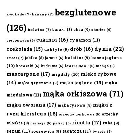
bezglutenowe
awokado
(7)
banany
(7)
(126)
chia
(9)
buraki
(8)
boćwina
(7)
chorizo
(6)
cukinia
(16)
cynamon
(11)
ciecierzyca
(6)
dynia
(22)
czekolada
(15)
drób
(16)
daktyle
(9)
kalafior
(9)
kasza jaglana
jabłka
(8)
imbir
(7)
jarmuż
(6)
(10)
krewetki
(6)
kurkuma
(6)
lowFODMAP
(6)
mango
(6)
mascarpone
(17)
mleko ryżowe
migdały
(10)
(14)
mąka jaglana
(13)
mąka
mąka gryczana
(9)
mąka orkiszowa
(71)
migdałowa
(11)
mąka owsiana
(17)
mąka z
mąka ryżowa
(8)
ryżu kleistego
(18)
orzechy
orzechy nerkowca
(6)
ricotta
(17)
ryba
(9)
włoskie
(8)
pistacje
(6)
pstrąg
(6)
sezam
(11)
tagatoza
(11)
soczewica
(9)
twaróg
(6)