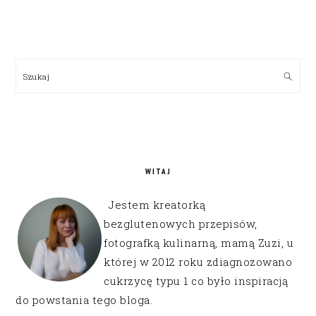
PRIMARY
SIDEBAR
Szukaj
WITAJ
Jestem kreatorką
bezglutenowych przepisów,
fotografką kulinarną, mamą Zuzi, u
której w 2012 roku zdiagnozowano
cukrzycę typu 1 co było inspiracją
do powstania tego bloga.