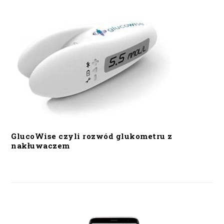
GlucoWise czyli rozwód glukometru z
nakłuwaczem