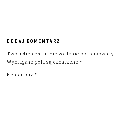
READER
INTERACTIONS
DODAJ KOMENTARZ
Twój adres email nie zostanie opublikowany.
Wymagane pola są oznaczone
*
Komentarz
*