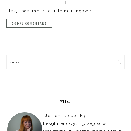
Tak, dodaj mnie do listy mailingowej
PRIMARY
SIDEBAR
Szukaj
WITAJ
Jestem kreatorką
bezglutenowych przepisów,