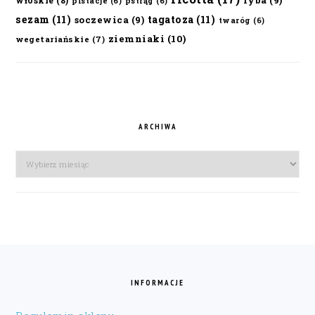
włoskie
(8)
pistacje
(6)
pstrąg
(6)
sezam
(11)
tagatoza
(11)
soczewica
(9)
twaróg
(6)
ziemniaki
(10)
wegetariańskie
(7)
ARCHIWA
Archiwa
FOOTER
INFORMACJE