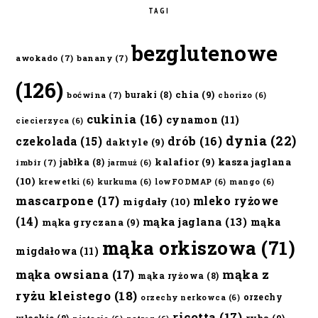
TAGI
bezglutenowe
awokado
(7)
banany
(7)
(126)
chia
(9)
buraki
(8)
boćwina
(7)
chorizo
(6)
cukinia
(16)
cynamon
(11)
ciecierzyca
(6)
dynia
(22)
czekolada
(15)
drób
(16)
daktyle
(9)
kalafior
(9)
kasza jaglana
jabłka
(8)
imbir
(7)
jarmuż
(6)
(10)
krewetki
(6)
kurkuma
(6)
lowFODMAP
(6)
mango
(6)
mascarpone
(17)
mleko ryżowe
migdały
(10)
(14)
mąka jaglana
(13)
mąka
mąka gryczana
(9)
mąka orkiszowa
(71)
migdałowa
(11)
mąka owsiana
(17)
mąka z
mąka ryżowa
(8)
ryżu kleistego
(18)
orzechy
orzechy nerkowca
(6)
ricotta
(17)
ryba
(9)