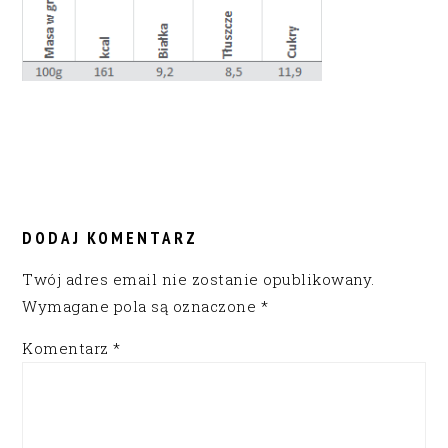
READER
INTERACTIONS
DODAJ KOMENTARZ
Twój adres email nie zostanie opublikowany.
Wymagane pola są oznaczone
*
Komentarz
*