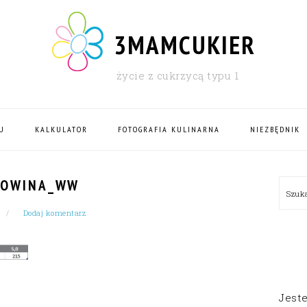
3MAMCUKIER
życie z cukrzycą typu 1
U
KALKULATOR
FOTOGRAFIA KULINARNA
NIEZBĘDNIK
PRI
LOWINA_WW
Szu
SID
Dodaj komentarz
Jest