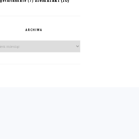
ziemniaki
(10)
getariańskie
(7)
ARCHIWA
iwa