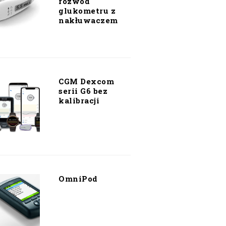
rozwód
glukometru z
nakłuwaczem
CGM Dexcom
serii G6 bez
kalibracji
OmniPod