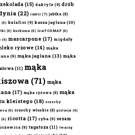
czekolada
(15)
drób
daktyle
(9)
dynia
(22)
jabłka
(8)
imbir
(7)
kalafior
(9)
kasza jaglana
(10)
ż
(6)
tki
(6)
kurkuma
(6)
lowFODMAP
(6)
mascarpone
(17)
migdały
o
(6)
mleko ryżowe
(14)
mąka
mąka jaglana
(13)
mąka
zana
(9)
mąka
ałowa
(11)
kiszowa
(71)
mąka
iana
(17)
mąka
mąka ryżowa
(8)
żu kleistego
(18)
orzechy
orzechy włoskie
(8)
wca
(6)
pistacje
(6)
ricotta
(17)
sezam
ryba
(9)
(6)
tagatoza
(11)
oczewica
(9)
twaróg