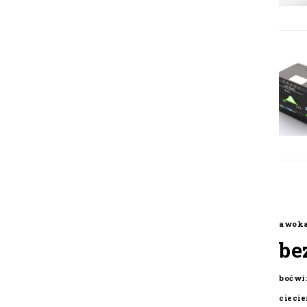
awok
be
boćwi
cieci