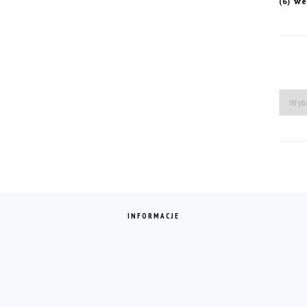
we
(6)
Arch
INFORMACJE