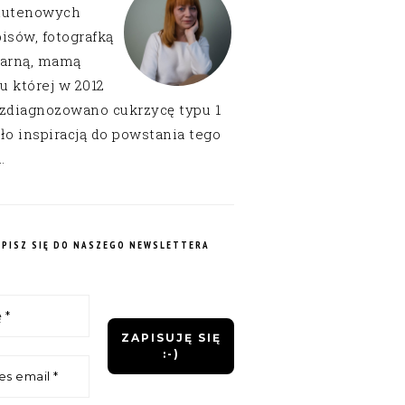
lutenowych
isów, fotografką
narną, mamą
 u której w 2012
 zdiagnozowano cukrzycę typu 1
ło inspiracją do powstania tego
.
APISZ SIĘ DO NASZEGO NEWSLETTERA