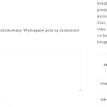
bezg
przep
kuli
Zuzi,
roku
publikowany.
Wymagane pola są oznaczone
co by
bloga
Z