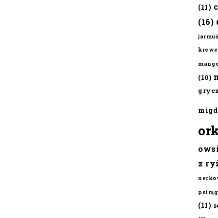
(11)
(16)
jarmu
krewe
mang
(10)
gryc
migd
or
ows
z ry
nerko
pstrąg
(11)
s