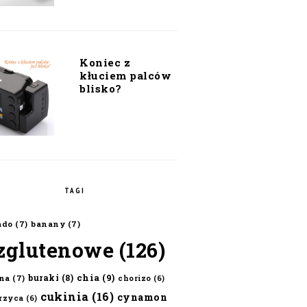
Koniec z
kłuciem palców
blisko?
TAGI
ado
(7)
banany
(7)
zglutenowe
(126)
chia
(9)
buraki
(8)
na
(7)
chorizo
(6)
cukinia
(16)
cynamon
erzyca
(6)