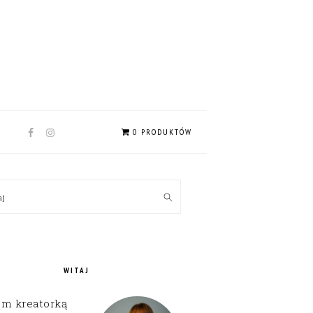
NAV
0 PRODUKTÓW
SOCIAL
MENU
MARY
kaj
EBAR
WITAJ
em kreatorką