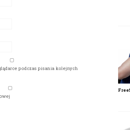
glądarce podczas pisania kolejnych
Free
gowej