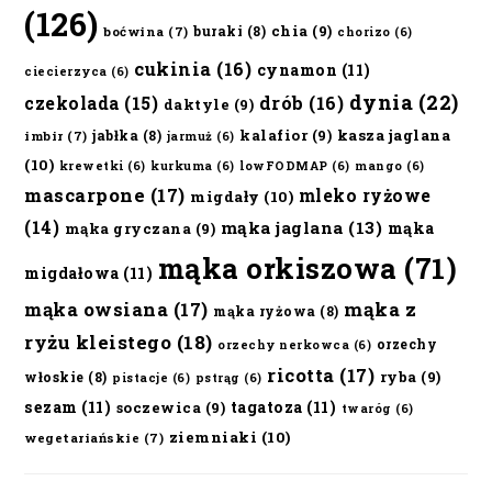
(126)
chia
(9)
buraki
(8)
boćwina
(7)
chorizo
(6)
cukinia
(16)
cynamon
(11)
ciecierzyca
(6)
dynia
(22)
czekolada
(15)
drób
(16)
daktyle
(9)
kalafior
(9)
kasza jaglana
jabłka
(8)
imbir
(7)
jarmuż
(6)
(10)
krewetki
(6)
kurkuma
(6)
lowFODMAP
(6)
mango
(6)
mascarpone
(17)
mleko ryżowe
migdały
(10)
(14)
mąka jaglana
(13)
mąka
mąka gryczana
(9)
mąka orkiszowa
(71)
migdałowa
(11)
mąka owsiana
(17)
mąka z
mąka ryżowa
(8)
ryżu kleistego
(18)
orzechy
orzechy nerkowca
(6)
ricotta
(17)
ryba
(9)
włoskie
(8)
pistacje
(6)
pstrąg
(6)
sezam
(11)
tagatoza
(11)
soczewica
(9)
twaróg
(6)
ziemniaki
(10)
wegetariańskie
(7)