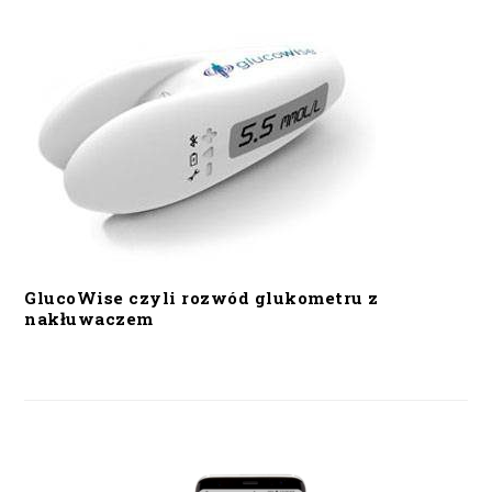
GlucoWise czyli rozwód glukometru z
nakłuwaczem