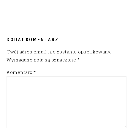
READER
INTERACTIONS
DODAJ KOMENTARZ
Twój adres email nie zostanie opublikowany.
Wymagane pola są oznaczone
*
Komentarz
*