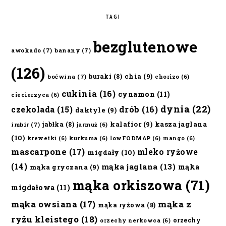
TAGI
bezglutenowe
awokado
(7)
banany
(7)
(126)
chia
(9)
buraki
(8)
boćwina
(7)
chorizo
(6)
cukinia
(16)
cynamon
(11)
ciecierzyca
(6)
dynia
(22)
czekolada
(15)
drób
(16)
daktyle
(9)
kalafior
(9)
kasza jaglana
jabłka
(8)
imbir
(7)
jarmuż
(6)
(10)
krewetki
(6)
kurkuma
(6)
lowFODMAP
(6)
mango
(6)
mascarpone
(17)
mleko ryżowe
migdały
(10)
(14)
mąka jaglana
(13)
mąka
mąka gryczana
(9)
mąka orkiszowa
(71)
migdałowa
(11)
mąka owsiana
(17)
mąka z
mąka ryżowa
(8)
ryżu kleistego
(18)
orzechy
orzechy nerkowca
(6)