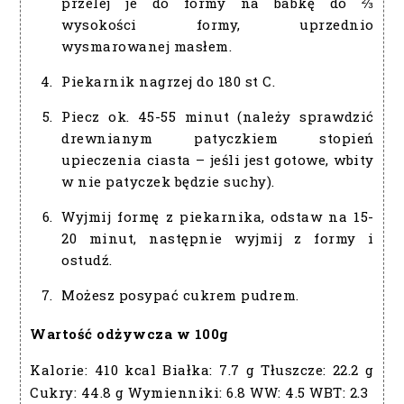
przelej je do formy na babkę do ⅔
wysokości formy, uprzednio
wysmarowanej masłem.
Piekarnik nagrzej do 180 st C.
Piecz ok. 45-55 minut (należy sprawdzić
drewnianym patyczkiem stopień
upieczenia ciasta – jeśli jest gotowe, wbity
w nie patyczek będzie suchy).
Wyjmij formę z piekarnika, odstaw na 15-
20 minut, następnie wyjmij z formy i
ostudź.
Możesz posypać cukrem pudrem.
Wartość odżywcza w 100g
Kalorie:
410 kcal
Białka:
7.7 g
Tłuszcze:
22.2 g
Cukry:
44.8 g
Wymienniki:
6.8
WW:
4.5
WBT:
2.3