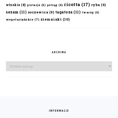
ricotta
(17)
ryba
(9)
włoskie
(8)
pistacje
(6)
pstrąg
(6)
sezam
(11)
tagatoza
(11)
soczewica
(9)
twaróg
(6)
ziemniaki
(10)
wegetariańskie
(7)
ARCHIWA
Archiwa
FOOTER
INFORMACJE