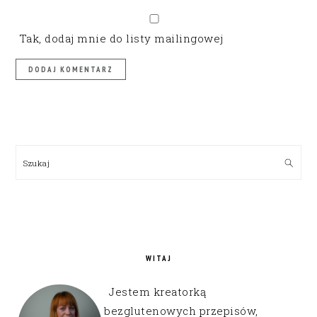
Tak, dodaj mnie do listy mailingowej
PRIMARY
SIDEBAR
Szukaj
WITAJ
Jestem kreatorką
bezglutenowych przepisów,