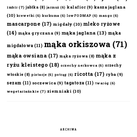
kalafior
(9)
kasza jaglana
jabłka
(8)
imbir
(7)
jarmuż
(6)
(10)
krewetki
(6)
kurkuma
(6)
lowFODMAP
(6)
mango
(6)
mascarpone
(17)
mleko ryżowe
migdały
(10)
(14)
mąka jaglana
(13)
mąka
mąka gryczana
(9)
mąka orkiszowa
(71)
migdałowa
(11)
mąka owsiana
(17)
mąka z
mąka ryżowa
(8)
ryżu kleistego
(18)
orzechy
orzechy nerkowca
(6)
ricotta
(17)
ryba
(9)
włoskie
(8)
pistacje
(6)
pstrąg
(6)
sezam
(11)
tagatoza
(11)
soczewica
(9)
twaróg
(6)
ziemniaki
(10)
wegetariańskie
(7)
ARCHIWA