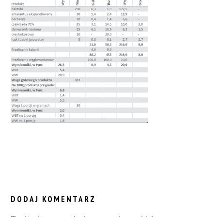
READER
INTERACTIONS
DODAJ KOMENTARZ