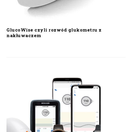
GlucoWise czyli rozwód glukometru z
nakłuwaczem