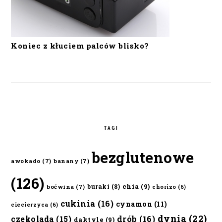
Koniec z kłuciem palców blisko?
TAGI
bezglutenowe
awokado
(7)
banany
(7)
(126)
chia
(9)
buraki
(8)
boćwina
(7)
chorizo
(6)
cukinia
(16)
cynamon
(11)
ciecierzyca
(6)
dynia
(22)
czekolada
(15)
drób
(16)
daktyle
(9)