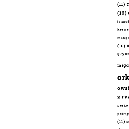
(11)
(16)
jarmu
krewe
mang
(10)
gryc
migd
or
ows
z ry
nerko
pstrąg
(11)
s