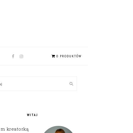
NAV
0 PRODUKTÓW
SOCIAL
MENU
MARY
kaj
EBAR
WITAJ
em kreatorką