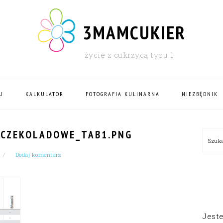
3MAMCUKIER
życie z cukrzycą typu 1
U
KALKULATOR
FOTOGRAFIA KULINARNA
NIEZBĘDNIK
PRI
YCZEKOLADOWE_TAB1.PNG
Szu
SID
Dodaj komentarz
Jest