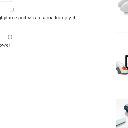
glądarce podczas pisania kolejnych
gowej