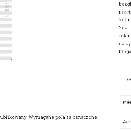
bezg
przep
kuli
Zuzi,
roku
co by
bloga
Z
publikowany.
Wymagane pola są oznaczone