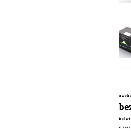
awok
be
boćwi
cieci