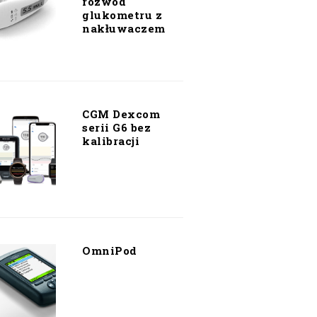
rozwód
glukometru z
nakłuwaczem
CGM Dexcom
serii G6 bez
kalibracji
OmniPod