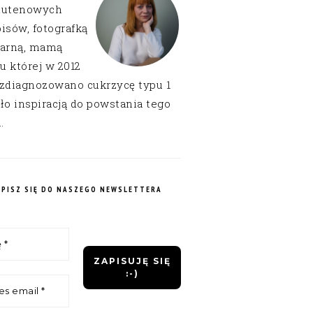
lutenowych
isów, fotografką
narną, mamą
 u której w 2012
 zdiagnozowano cukrzycę typu 1
ło inspiracją do powstania tego
.
APISZ SIĘ DO NASZEGO NEWSLETTERA