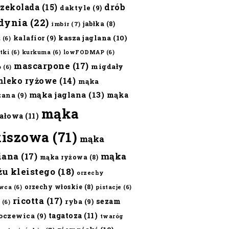
czekolada
(15)
drób
daktyle
(9)
dynia
(22)
jabłka
(8)
imbir
(7)
kalafior
(9)
kasza jaglana
(10)
ż
(6)
tki
(6)
kurkuma
(6)
lowFODMAP
(6)
mascarpone
(17)
migdały
o
(6)
mleko ryżowe
(14)
mąka
mąka jaglana
(13)
mąka
zana
(9)
mąka
ałowa
(11)
kiszowa
(71)
mąka
iana
(17)
mąka
mąka ryżowa
(8)
żu kleistego
(18)
orzechy
orzechy włoskie
(8)
wca
(6)
pistacje
(6)
ricotta
(17)
sezam
ryba
(9)
(6)
tagatoza
(11)
oczewica
(9)
twaróg