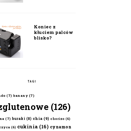
Koniec z
kłuciem palców
blisko?
TAGI
ado
(7)
banany
(7)
zglutenowe
(126)
chia
(9)
buraki
(8)
na
(7)
chorizo
(6)
cukinia
(16)
cynamon
erzyca
(6)