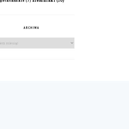
ziemniaki
(10)
getariańskie
(7)
ARCHIWA
iwa