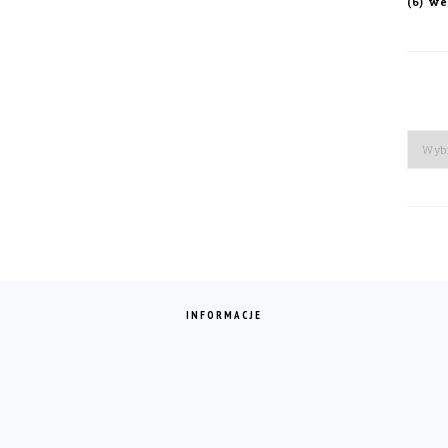
we
(6)
Arch
INFORMACJE