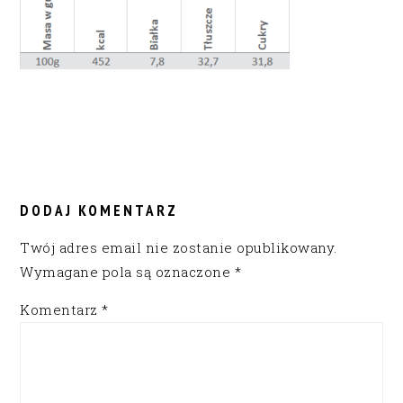
READER
INTERACTIONS
DODAJ KOMENTARZ
Twój adres email nie zostanie opublikowany.
Wymagane pola są oznaczone
*
Komentarz
*