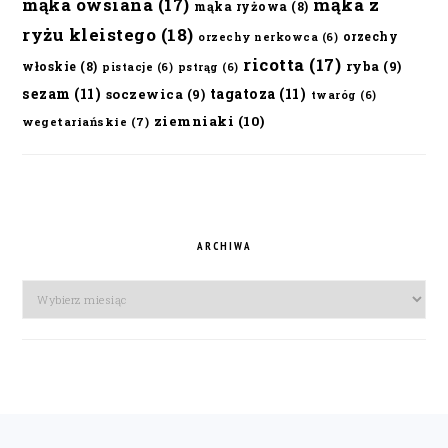
mąka owsiana
(17)
mąka z
mąka ryżowa
(8)
ryżu kleistego
(18)
orzechy
orzechy nerkowca
(6)
ricotta
(17)
ryba
(9)
włoskie
(8)
pistacje
(6)
pstrąg
(6)
sezam
(11)
tagatoza
(11)
soczewica
(9)
twaróg
(6)
ziemniaki
(10)
wegetariańskie
(7)
ARCHIWA
Archiwa
FOOTER