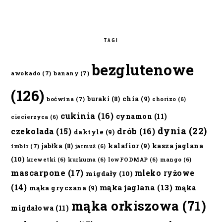
TAGI
bezglutenowe
awokado
(7)
banany
(7)
(126)
chia
(9)
buraki
(8)
boćwina
(7)
chorizo
(6)
cukinia
(16)
cynamon
(11)
ciecierzyca
(6)
dynia
(22)
czekolada
(15)
drób
(16)
daktyle
(9)
kalafior
(9)
kasza jaglana
jabłka
(8)
imbir
(7)
jarmuż
(6)
(10)
krewetki
(6)
kurkuma
(6)
lowFODMAP
(6)
mango
(6)
mascarpone
(17)
mleko ryżowe
migdały
(10)
(14)
mąka jaglana
(13)
mąka
mąka gryczana
(9)
mąka orkiszowa
(71)
migdałowa
(11)