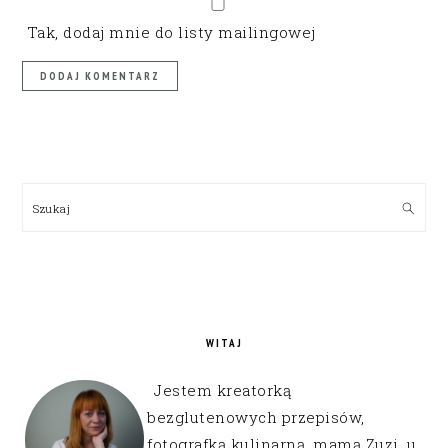
Tak, dodaj mnie do listy mailingowej
PRIMARY
SIDEBAR
Szukaj
WITAJ
Jestem kreatorką
bezglutenowych przepisów,
fotografką kulinarną, mamą Zuzi, u