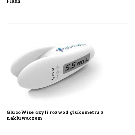
Flash
GlucoWise czyli rozwód glukometru z
nakłuwaczem