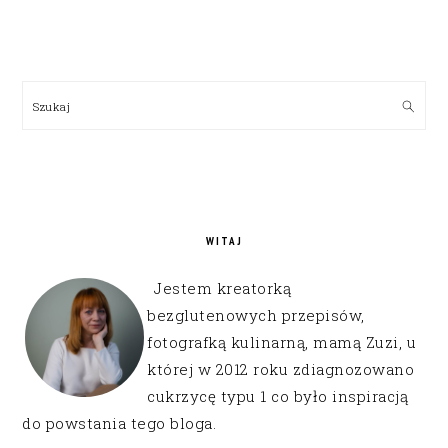
PRIMARY
SIDEBAR
Szukaj
WITAJ
Jestem kreatorką
bezglutenowych przepisów,
fotografką kulinarną, mamą Zuzi, u
której w 2012 roku zdiagnozowano
cukrzycę typu 1 co było inspiracją
do powstania tego bloga.