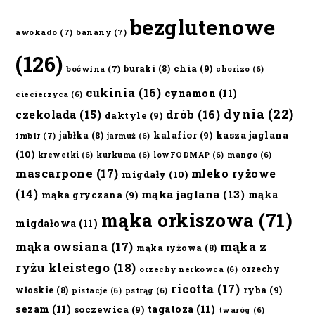
bezglutenowe
awokado
(7)
banany
(7)
(126)
chia
(9)
buraki
(8)
boćwina
(7)
chorizo
(6)
cukinia
(16)
cynamon
(11)
ciecierzyca
(6)
dynia
(22)
czekolada
(15)
drób
(16)
daktyle
(9)
kalafior
(9)
kasza jaglana
jabłka
(8)
imbir
(7)
jarmuż
(6)
(10)
krewetki
(6)
kurkuma
(6)
lowFODMAP
(6)
mango
(6)
mascarpone
(17)
mleko ryżowe
migdały
(10)
(14)
mąka jaglana
(13)
mąka
mąka gryczana
(9)
mąka orkiszowa
(71)
migdałowa
(11)
mąka owsiana
(17)
mąka z
mąka ryżowa
(8)
ryżu kleistego
(18)
orzechy
orzechy nerkowca
(6)
ricotta
(17)
ryba
(9)
włoskie
(8)
pistacje
(6)
pstrąg
(6)
sezam
(11)
tagatoza
(11)
soczewica
(9)
twaróg
(6)