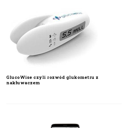
GlucoWise czyli rozwód glukometru z
nakłuwaczem