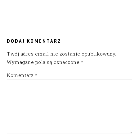
READER
INTERACTIONS
DODAJ KOMENTARZ
Twój adres email nie zostanie opublikowany.
Wymagane pola są oznaczone
*
Komentarz
*