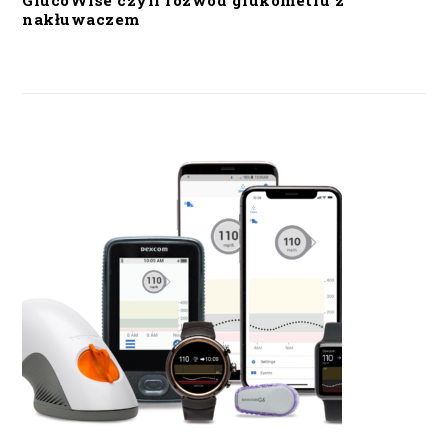
GlucoWise czyli rozwód glukometru z
nakłuwaczem