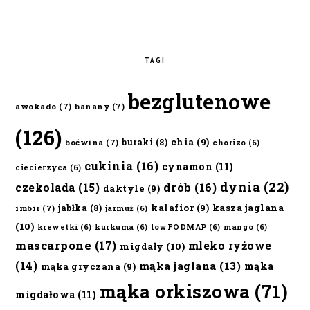
TAGI
bezglutenowe
awokado
(7)
banany
(7)
(126)
chia
(9)
buraki
(8)
boćwina
(7)
chorizo
(6)
cukinia
(16)
cynamon
(11)
ciecierzyca
(6)
dynia
(22)
czekolada
(15)
drób
(16)
daktyle
(9)
kalafior
(9)
kasza jaglana
jabłka
(8)
imbir
(7)
jarmuż
(6)
(10)
krewetki
(6)
kurkuma
(6)
lowFODMAP
(6)
mango
(6)
mascarpone
(17)
mleko ryżowe
migdały
(10)
(14)
mąka jaglana
(13)
mąka
mąka gryczana
(9)
mąka orkiszowa
(71)
migdałowa
(11)